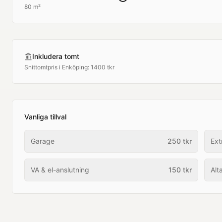
80 m²
Inkludera tomt
Snittomtpris i
Enköping
:
1400 tkr
Vanliga tillval
Garage
250
tkr
Ext
VA & el-anslutning
150
tkr
Alt