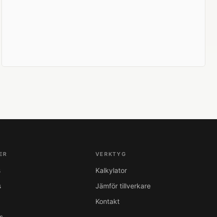
ER
VERKTYG
s
Kalkylator
s
Jämför tillverkare
Kontakt
s