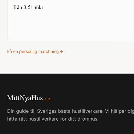
från
3.51
mkr
Få en personlig matchning
MittNyaHus
.se
Din guide till Sveriges bästa hustillverkare. Vi hjälper di
hitta rätt hustillverkare för ditt drömhus.