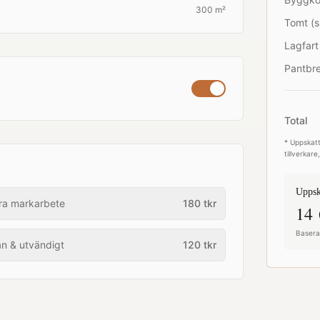
300 m²
Tomt (s
Lagfart
Pantbre
Total
* Uppskatt
tillverkar
Uppsk
ra markarbete
180
tkr
14 
Baserat
an & utvändigt
120
tkr