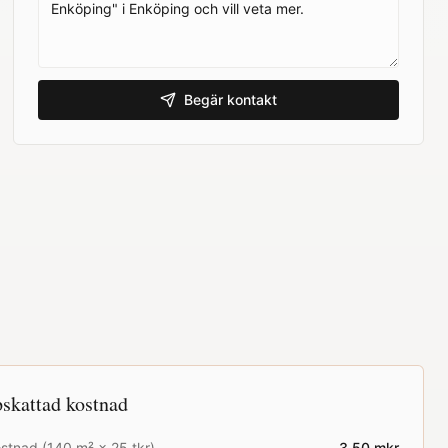
Begär kontakt
skattad kostnad
stnad (
140
m² ×
25
tkr)
3.50
mkr