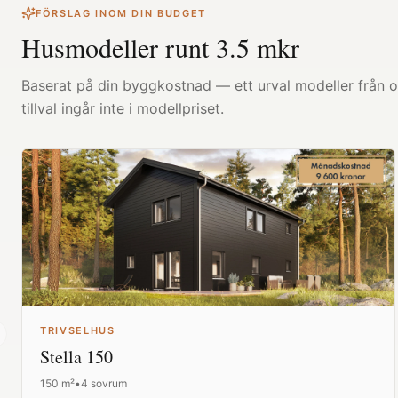
FÖRSLAG INOM DIN BUDGET
Husmodeller runt
3.5
mkr
Baserat på din byggkostnad — ett urval modeller från ol
tillval ingår inte i modellpriset.
TRIVSELHUS
revious slide
Stella 150
150
m²
•
4 sovrum