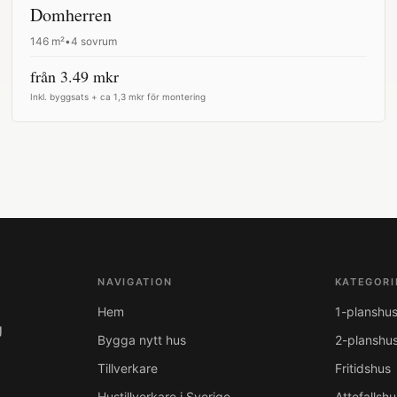
Domherren
146
m²
•
4 sovrum
från
3.49
mkr
Inkl. byggsats + ca 1,3 mkr för montering
NAVIGATION
KATEGORI
Hem
1-planshu
g
Bygga nytt hus
2-planshu
Tillverkare
Fritidshus
Hustillverkare i Sverige
Attefallshu