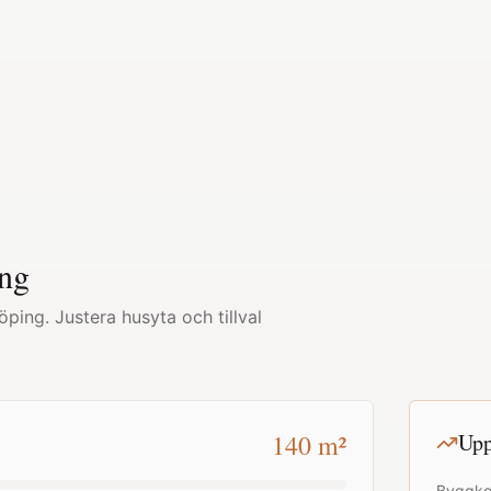
ng
öping
. Justera husyta och tillval
140
m²
Upp
Byggko