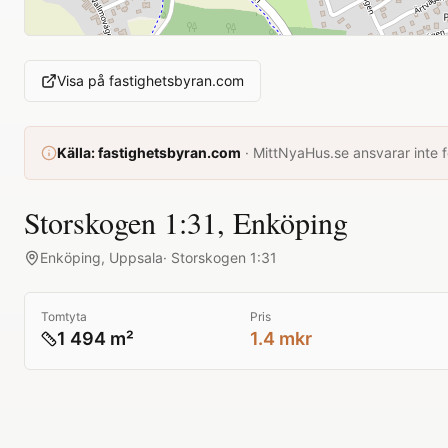
Visa på
fastighetsbyran.com
Källa:
fastighetsbyran.com
·
MittNyaHus.se ansvarar inte fö
Storskogen 1:31, Enköping
Enköping
,
Uppsala
·
Storskogen 1:31
Tomtyta
Pris
1 494 m²
1.4 mkr