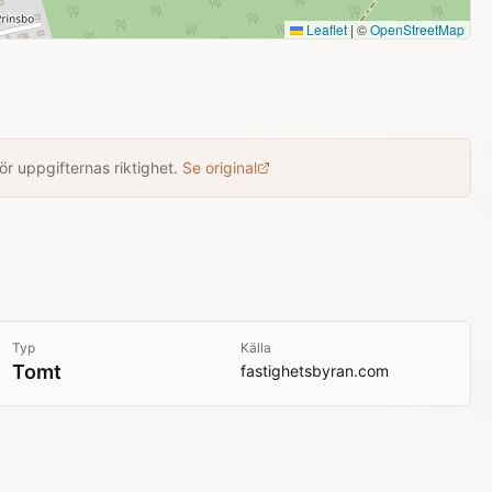
Leaflet
|
©
OpenStreetMap
r uppgifternas riktighet.
Se original
Typ
Källa
Tomt
fastighetsbyran.com