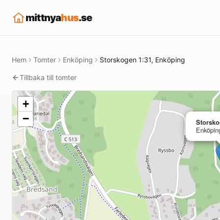
mittnya
hus
.se
Hem
Tomter
Enköping
Storskogen 1:31, Enköping
Tillbaka till tomter
+
−
Storsko
Enköpin