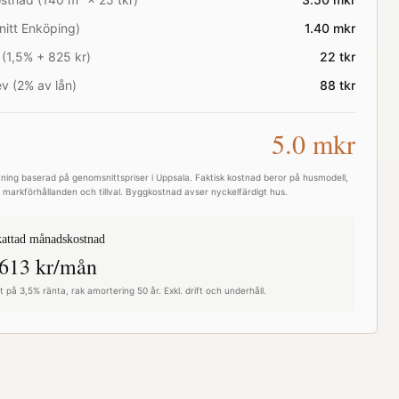
nitt
Enköping
)
1.40
mkr
 (1,5% + 825 kr)
22
tkr
v (2% av lån)
88
tkr
5.0
mkr
ning baserad på genomsnittspriser i
Uppsala
. Faktisk kostnad beror på husmodell,
e, markförhållanden och tillval. Byggkostnad avser nyckelfärdigt hus.
attad månadskostnad
613
kr/mån
 på 3,5% ränta, rak amortering 50 år. Exkl. drift och underhåll.