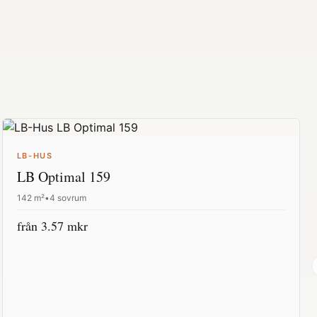
LB-HUS
LB Optimal 159
142
m²
•
4 sovrum
från
3.57
mkr