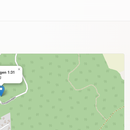
×
gen 1:31
g