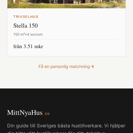
TRIVSELHUS
Stella 150
150
m²
•
4 sovrum
från
3.51
mkr
Få en personlig matchning
MittNyaHus
.se
Din guide till Sveriges bästa hustillverkare. Vi hjälper