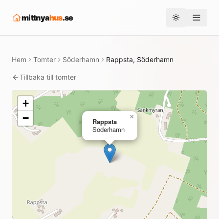
mittnya
hus
.se
Toggle them
Hem
Tomter
Söderhamn
Rappsta, Söderhamn
Tillbaka till tomter
+
−
×
Rappsta
Söderhamn