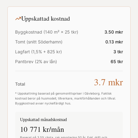
Uppskattad kostnad
Byggkostnad (
140
m² ×
25
tkr)
3.50
mkr
Tomt (snitt
Söderhamn
)
0.13
mkr
Lagfart (1,5% + 825 kr)
3
tkr
Pantbrev (2% av lån)
65
tkr
3.7
mkr
Total
* Uppskattning baserad på genomsnittspriser i
Gävleborg
. Faktisk
kostnad beror på husmodell, tillverkare, markförhållanden och tillval.
Byggkostnad avser nyckelfärdigt hus.
Uppskattad månadskostnad
10 771
kr/mån
Baserat på 3,5% ränta, rak amortering 50 år. Exkl. drift och