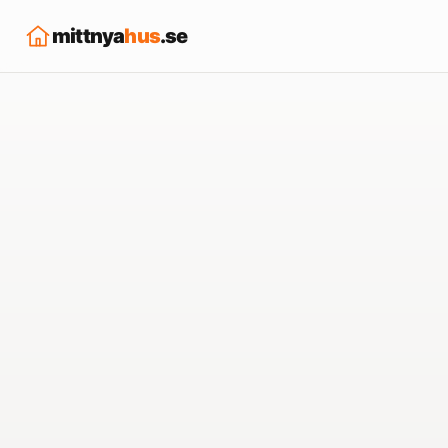
mittnya
hus
.se