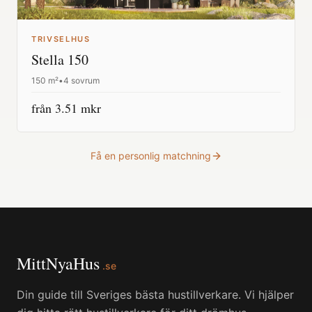
TRIVSELHUS
Stella 150
150
m²
•
4 sovrum
från
3.51
mkr
Få en personlig matchning
MittNyaHus
.se
Din guide till Sveriges bästa hustillverkare. Vi hjälper