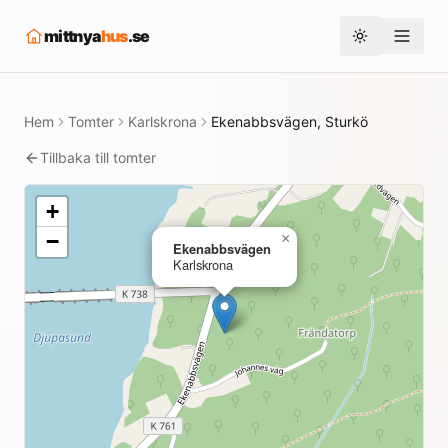
mittnya
hus
.se
Toggle them
Hem
Tomter
Karlskrona
Ekenabbsvägen, Sturkö
Tillbaka till tomter
+
−
×
Ekenabbsvägen
Karlskrona