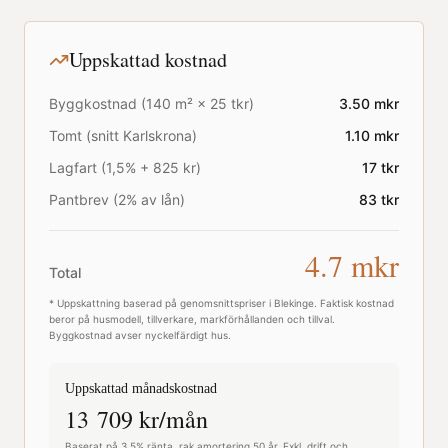
Uppskattad kostnad
Byggkostnad (
140
m² ×
25
tkr)
3.50
mkr
Tomt (snitt
Karlskrona
)
1.10
mkr
Lagfart (1,5% + 825 kr)
17
tkr
Pantbrev (2% av lån)
83
tkr
4.7
mkr
Total
* Uppskattning baserad på genomsnittspriser i
Blekinge
. Faktisk kostnad
beror på husmodell, tillverkare, markförhållanden och tillval.
Byggkostnad avser nyckelfärdigt hus.
Uppskattad månadskostnad
13 709
kr/mån
Baserat på 3,5% ränta, rak amortering 50 år. Exkl. drift och