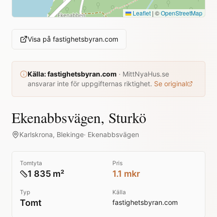
Leaflet
|
©
OpenStreetMap
Visa på
fastighetsbyran.com
Källa:
fastighetsbyran.com
·
MittNyaHus.se
ansvarar inte för uppgifternas riktighet.
Se original
Ekenabbsvägen, Sturkö
Karlskrona
,
Blekinge
·
Ekenabbsvägen
Tomtyta
Pris
1 835 m²
1.1 mkr
Typ
Källa
Tomt
fastighetsbyran.com