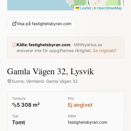
Leaflet
|
©
OpenStreetMap
Visa på
fastighetsbyran.com
Källa:
fastighetsbyran.com
·
MittNyaHus.se
ansvarar inte för uppgifternas riktighet.
Se original
Gamla Vägen 32, Lysvik
Sunne
,
Värmland
·
Gamla Vägen 32
Tomtyta
Pris
5 308 m²
Ej angivet
Typ
Källa
Tomt
fastighetsbyran.com