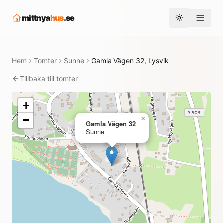
mittnya
hus
.se
Toggle them
Hem
Tomter
Sunne
Gamla Vägen 32, Lysvik
Tillbaka till tomter
+
−
×
Gamla Vägen 32
Sunne