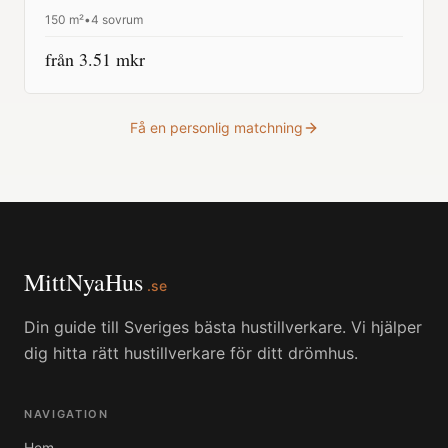
150
m²
•
4 sovrum
från
3.51
mkr
Få en personlig matchning
MittNyaHus
.se
Din guide till Sveriges bästa hustillverkare. Vi hjälper
dig hitta rätt hustillverkare för ditt drömhus.
NAVIGATION
Hem