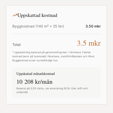
Uppskattad kostnad
Byggkostnad (
140
m² ×
25
tkr)
3.50
mkr
3.5
mkr
Total
* Uppskattning baserad på genomsnittspriser i
Värmland
. Faktisk
kostnad beror på husmodell, tillverkare, markförhållanden och tillval.
Byggkostnad avser nyckelfärdigt hus.
Uppskattad månadskostnad
10 208
kr/mån
Baserat på 3,5% ränta, rak amortering 50 år. Exkl. drift och
underhåll.