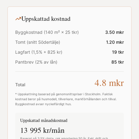
Uppskattad kostnad
Byggkostnad (
140
m² ×
25
tkr)
3.50
mkr
Tomt (snitt
Södertälje
)
1.20
mkr
Lagfart (1,5% + 825 kr)
19
tkr
Pantbrev (2% av lån)
85
tkr
4.8
mkr
Total
* Uppskattning baserad på genomsnittspriser i
Stockholm
. Faktisk
kostnad beror på husmodell, tillverkare, markförhållanden och tillval.
Byggkostnad avser nyckelfärdigt hus.
Uppskattad månadskostnad
13 995
kr/mån
Baserat på 3,5% ränta, rak amortering 50 år. Exkl. drift och