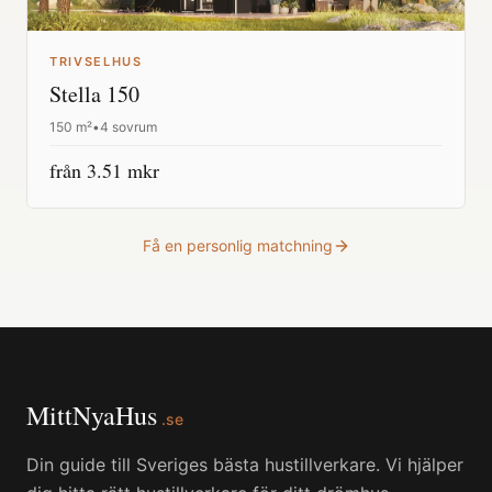
TRIVSELHUS
Stella 150
150
m²
•
4 sovrum
från
3.51
mkr
Få en personlig matchning
MittNyaHus
.se
Din guide till Sveriges bästa hustillverkare. Vi hjälper