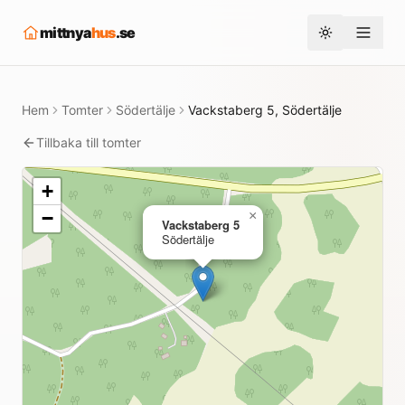
mittnya
hus
.se
Toggle them
Hem
Tomter
Södertälje
Vackstaberg 5, Södertälje
Tillbaka till tomter
+
−
×
Vackstaberg 5
Södertälje