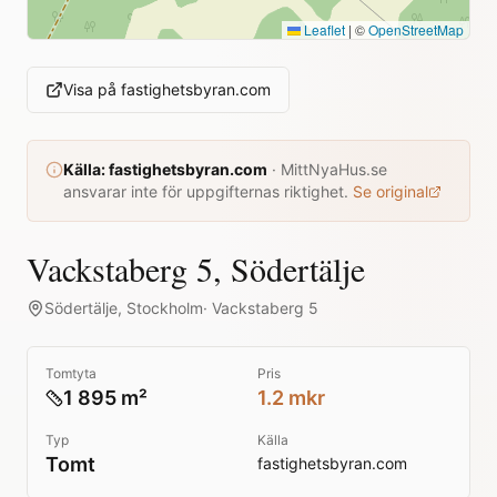
Leaflet
|
©
OpenStreetMap
Visa på
fastighetsbyran.com
Källa:
fastighetsbyran.com
·
MittNyaHus.se
ansvarar inte för uppgifternas riktighet.
Se original
Vackstaberg 5, Södertälje
Södertälje
,
Stockholm
·
Vackstaberg 5
Tomtyta
Pris
1 895 m²
1.2 mkr
Typ
Källa
Tomt
fastighetsbyran.com