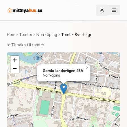
mittnya
hus
.se
Toggle them
Hem
Tomter
Norrköping
Tomt - Svärtinge
Tillbaka till tomter
+
−
×
Gamla landsvägen 58A
Norrköping