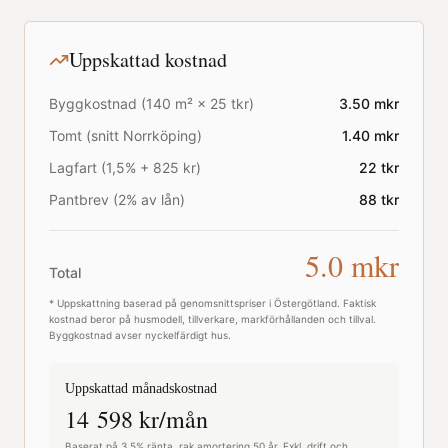
Uppskattad kostnad
Byggkostnad (
140
m² ×
25
tkr)
3.50
mkr
Tomt (snitt
Norrköping
)
1.40
mkr
Lagfart (1,5% + 825 kr)
22
tkr
Pantbrev (2% av lån)
88
tkr
5.0
mkr
Total
* Uppskattning baserad på genomsnittspriser i
Östergötland
. Faktisk
kostnad beror på husmodell, tillverkare, markförhållanden och tillval.
Byggkostnad avser nyckelfärdigt hus.
Uppskattad månadskostnad
14 598
kr/mån
Baserat på 3,5% ränta, rak amortering 50 år. Exkl. drift och