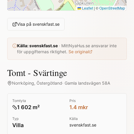
Leaflet
|
©
OpenStreetMap
Visa på
svenskfast.se
Källa:
svenskfast.se
·
MittNyaHus.se ansvarar inte
för uppgifternas riktighet.
Se original
Tomt - Svärtinge
Norrköping
,
Östergötland
·
Gamla landsvägen 58A
Tomtyta
Pris
1 602 m²
1.4 mkr
Typ
Källa
Villa
svenskfast.se