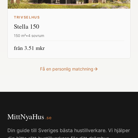
TRIVSELHUS
Stella 150
150
m²
•
4 sovrum
från
3.51
mkr
Få en personlig matchning
MittNyaHus
.se
Din guide till Sveriges bästa hustillverkare. Vi hjälper