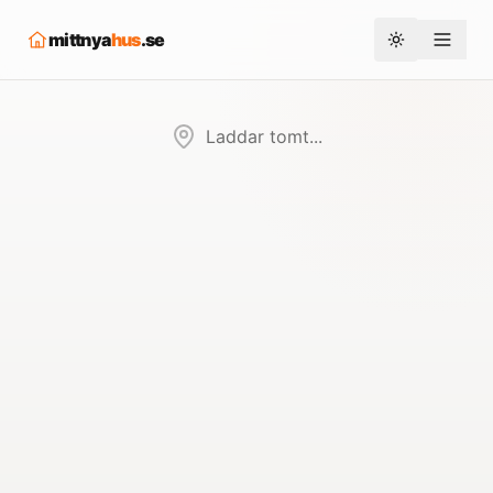
mittnya
hus
.se
Toggle them
Laddar tomt...