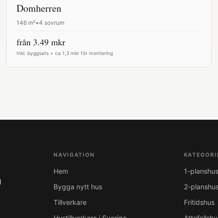
Domherren
146
m²
•
4 sovrum
från
3.49
mkr
Inkl. byggsats + ca 1,3 mkr för montering
NAVIGATION
KATEGORI
Hem
1-planshu
g
Bygga nytt hus
2-planshu
Tillverkare
Fritidshus
Hustillverkare i Sverige
Attefallshu