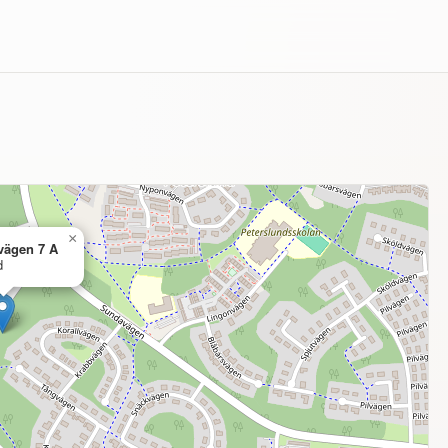
×
vägen 7 A
d