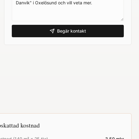
Begär kontakt
skattad kostnad
stnad (
140
m² ×
25
tkr)
3.50
mkr