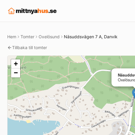
mittnya
hus
.se
Hem
Tomter
Oxelösund
Näsuddsvägen 7 A, Danvik
Tillbaka till tomter
+
−
Näsudds
Oxelösun