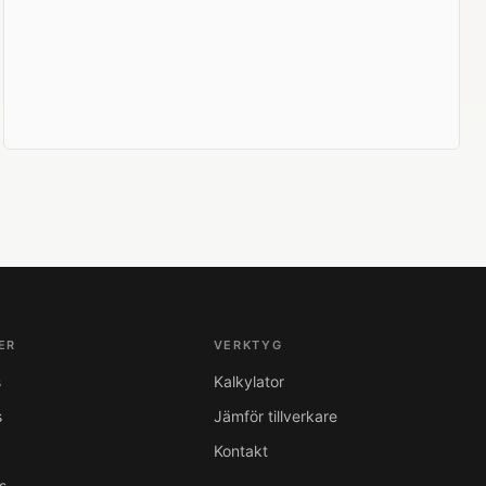
ER
VERKTYG
s
Kalkylator
s
Jämför tillverkare
Kontakt
s