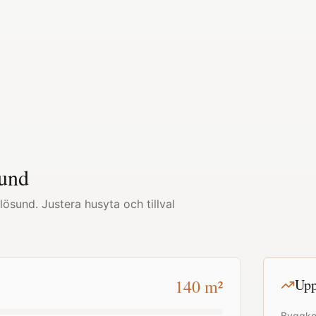
und
lösund
. Justera husyta och tillval
140
m²
Upp
Byggko