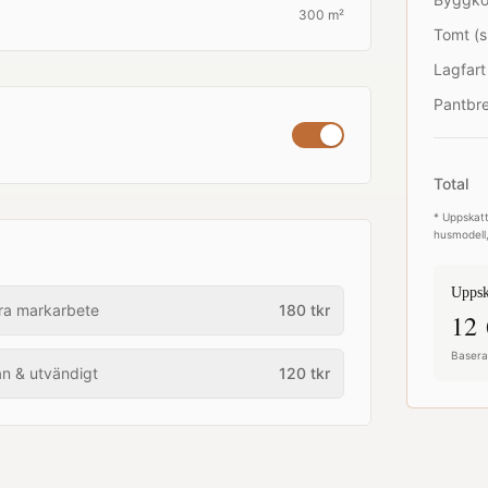
300 m²
Tomt (s
Lagfart
Pantbre
Total
* Uppskatt
husmodell,
Uppsk
ra markarbete
180
tkr
12 
Baserat
an & utvändigt
120
tkr