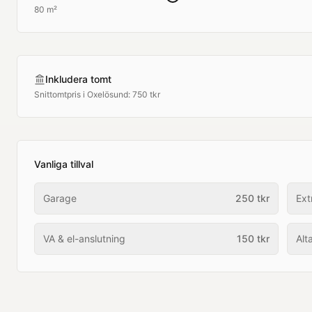
80 m²
Inkludera tomt
Snittomtpris i
Oxelösund
:
750 tkr
Vanliga tillval
Garage
250
tkr
Ext
VA & el-anslutning
150
tkr
Alt