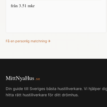
från
3.51
mkr
Få en personlig matchning
MittNyaHus
.se
Din guide till Sveriges bästa hustillverkare. Vi hjälper di
hitta rätt hustillverkare för ditt drömhus.