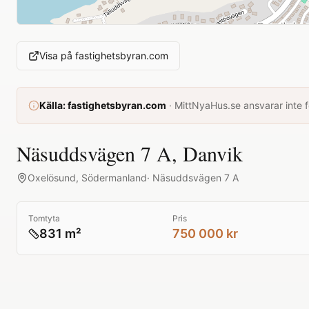
Visa på
fastighetsbyran.com
Källa:
fastighetsbyran.com
·
MittNyaHus.se ansvarar inte fö
Näsuddsvägen 7 A, Danvik
Oxelösund
,
Södermanland
·
Näsuddsvägen 7 A
Tomtyta
Pris
831 m²
750 000 kr