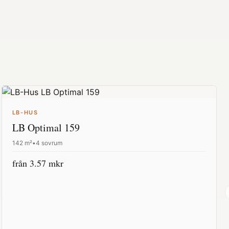
LB-HUS
LB Optimal 159
142
m²
•
4 sovrum
från
3.57
mkr