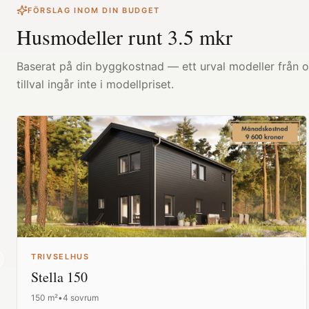
FÖRSLAG INOM DIN BUDGET
Husmodeller runt
3.5
mkr
Baserat på din byggkostnad — ett urval modeller från ol
tillval ingår inte i modellpriset.
TRIVSELHUS
revious slide
Stella 150
150
m²
•
4 sovrum