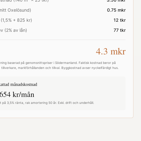
nitt
Oxelösund
)
0.75
mkr
 (1,5% + 825 kr)
12
tkr
v (2% av lån)
77
tkr
4.3
mkr
ning baserad på genomsnittspriser i
Södermanland
. Faktisk kostnad beror på
 tillverkare, markförhållanden och tillval. Byggkostnad avser nyckelfärdigt hus.
attad månadskostnad
654
kr/mån
 på 3,5% ränta, rak amortering 50 år. Exkl. drift och underhåll.