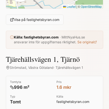
Leaflet
|
©
OpenStreetMap
Visa på
fastighetsbyran.com
Källa:
fastighetsbyran.com
·
MittNyaHus.se
ansvarar inte för uppgifternas riktighet.
Se original
Tjärehällsvägen 1, Tjärnö
Strömstad
,
Västra Götaland
·
Tjärehällsvägen 1
Tomtyta
Pris
996 m²
1.6 mkr
Typ
Källa
Tomt
fastighetsbyran.com