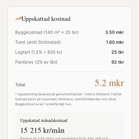
Uppskattad kostnad
Byggkostnad (
140
m² ×
25
tkr)
3.50
mkr
Tomt (snitt
Strömstad
)
1.60
mkr
Lagfart (1,5% + 825 kr)
25
tkr
Pantbrev (2% av lån)
92
tkr
5.2
mkr
Total
* Uppskattning baserad på genomsnittspriser i
Västra Götaland
. Faktisk
kostnad beror på husmodell, tillverkare, markförhållanden och tillval.
Byggkostnad avser nyckelfärdigt hus.
Uppskattad månadskostnad
15 215
kr/mån
Baserat på 3,5% ränta, rak amortering 50 år. Exkl. drift och