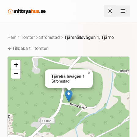
mittnya
hus
.se
Toggle them
Hem
Tomter
Strömstad
Tjärehällsvägen 1, Tjärnö
Tillbaka till tomter
+
−
×
Tjärehällsvägen 1
Strömstad