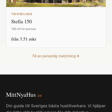
TRIVSELHUS
Stella 150
150
m²
•
4 sovrum
från
3.51
mkr
Få en personlig matchning
MittNyaHus
.se
Din guide till Sveriges bästa hustillverkare. Vi hjälper