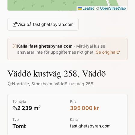
Leaflet
|
©
OpenStreetMap
Visa på
fastighetsbyran.com
Källa:
fastighetsbyran.com
·
MittNyaHus.se
ansvarar inte för uppgifternas riktighet.
Se original
Väddö kustväg 258, Väddö
Norrtälje
,
Stockholm
·
Väddö kustväg 258
Tomtyta
Pris
2 239 m²
395 000 kr
Typ
Källa
Tomt
fastighetsbyran.com