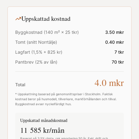
Uppskattad kostnad
Byggkostnad (
140
m² ×
25
tkr)
3.50
mkr
Tomt (snitt
Norrtälje
)
0.40
mkr
Lagfart (1,5% + 825 kr)
7
tkr
Pantbrev (2% av lån)
70
tkr
4.0
mkr
Total
* Uppskattning baserad på genomsnittspriser i
Stockholm
. Faktisk
kostnad beror på husmodell, tillverkare, markförhållanden och tillval.
Byggkostnad avser nyckelfärdigt hus.
Uppskattad månadskostnad
11 585
kr/mån
Baserat på 3,5% ränta, rak amortering 50 år. Exkl. drift och