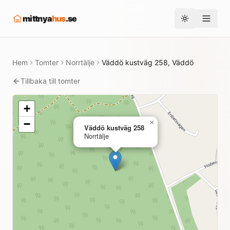
mittnya
hus
.se
Toggle them
Hem
Tomter
Norrtälje
Väddö kustväg 258, Väddö
Tillbaka till tomter
+
−
×
Väddö kustväg 258
Norrtälje