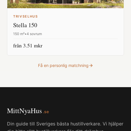
TRIVSELHUS
Stella 150
150
m²
•
4 sovrum
från
3.51
mkr
Få en personlig matchning
MittNyaHus
.se
Din guide till Sveriges bästa hustillverkare. Vi hjälper