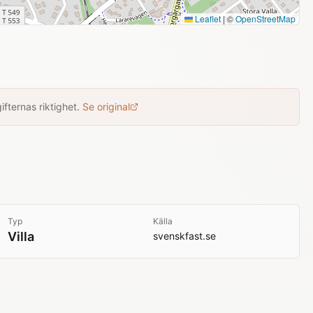
Leaflet
|
©
OpenStreetMap
fternas riktighet.
Se original
Typ
Källa
Villa
svenskfast.se