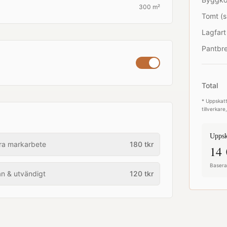
300 m²
Tomt (s
Lagfart
Pantbre
Total
* Uppskatt
tillverkar
Uppsk
ra markarbete
180
tkr
14 
Baserat
an & utvändigt
120
tkr