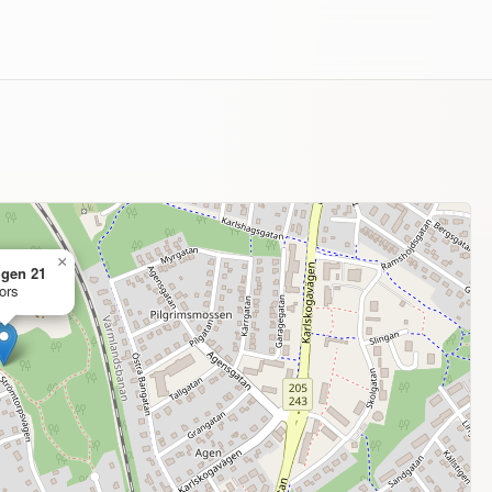
×
igen 21
ors