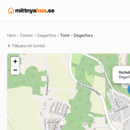
mittnya
hus
.se
Hem
Tomter
Degerfors
Tomt - Degerfors
Tillbaka till tomter
+
−
Hultst
Degerf