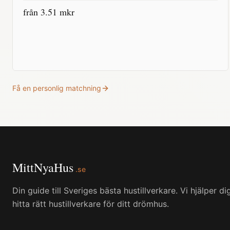
från
3.51
mkr
Få en personlig matchning
MittNyaHus
.se
Din guide till Sveriges bästa hustillverkare. Vi hjälper di
hitta rätt hustillverkare för ditt drömhus.