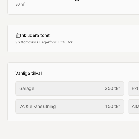
80 m²
Inkludera tomt
Snittomtpris i
Degerfors
:
1200 tkr
Vanliga tillval
Garage
250
tkr
Ext
VA & el-anslutning
150
tkr
Alt