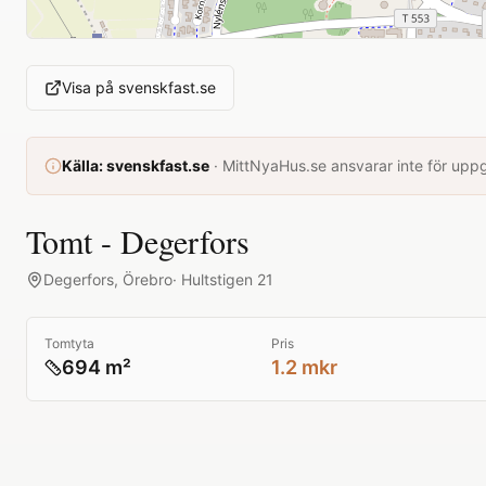
Visa på
svenskfast.se
Källa:
svenskfast.se
·
MittNyaHus.se ansvarar inte för uppgi
Tomt - Degerfors
Degerfors
,
Örebro
·
Hultstigen 21
Tomtyta
Pris
694 m²
1.2 mkr