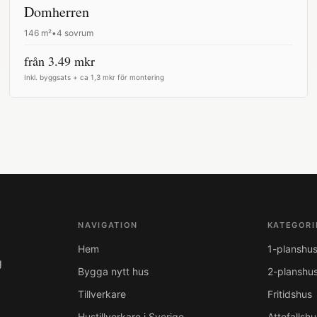
Domherren
146
m²
•
4 sovrum
från
3.49
mkr
Inkl. byggsats + ca 1,3 mkr för montering
NAVIGATION
KATEGORI
Hem
1-planshu
g
Bygga nytt hus
2-planshu
Tillverkare
Fritidshus
Hustillverkare i Sverige
Attefallshu