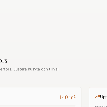
ors
erfors
. Justera husyta och tillval
140
m²
Upp
Byggko