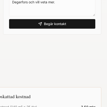
Begär kontakt
skattad kostnad
stnad (
140
m² ×
25
tkr)
3.50
mkr