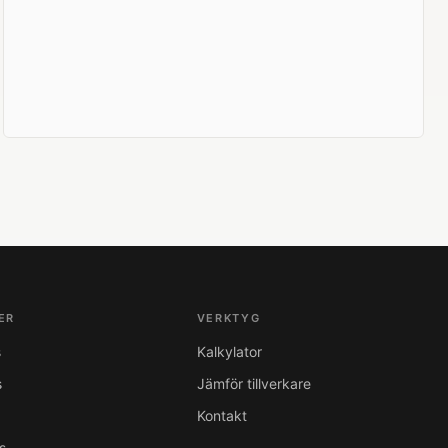
ER
VERKTYG
s
Kalkylator
s
Jämför tillverkare
Kontakt
s