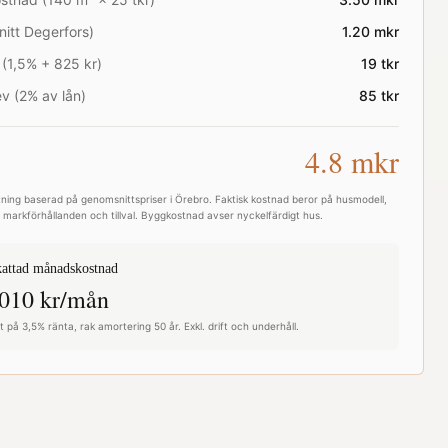
nitt
Degerfors
)
1.20
mkr
 (1,5% + 825 kr)
19
tkr
v (2% av lån)
85
tkr
4.8
mkr
ning baserad på genomsnittspriser i
Örebro
. Faktisk kostnad beror på husmodell,
e, markförhållanden och tillval. Byggkostnad avser nyckelfärdigt hus.
attad månadskostnad
010
kr/mån
 på 3,5% ränta, rak amortering 50 år. Exkl. drift och underhåll.