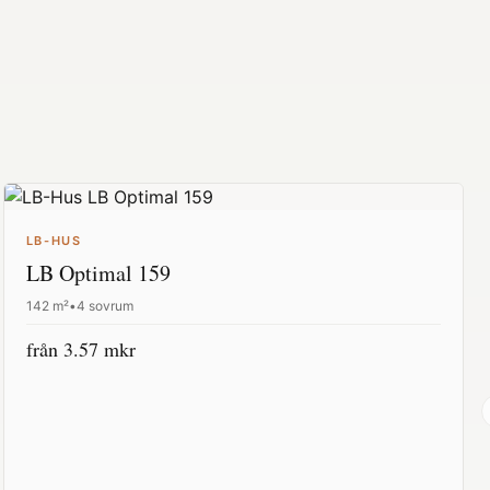
LB-HUS
LB Optimal 159
142
m²
•
4 sovrum
från
3.57
mkr