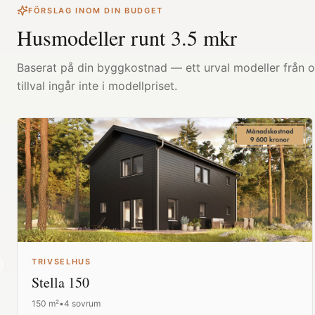
FÖRSLAG INOM DIN BUDGET
Husmodeller runt
3.5
mkr
Baserat på din byggkostnad — ett urval modeller från ol
tillval ingår inte i modellpriset.
TRIVSELHUS
revious slide
Stella 150
150
m²
•
4 sovrum