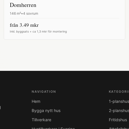
Domherren
146
m²
•
4 sovrum
från
3.49
mkr
Inkl. byggsats + ca 1,3 mkr för montering
NAVIGATION
KATEGORI
Hem
1-planshu
g
Bygga nytt hus
2-planshu
Tillverkare
Fritidshus
Hustillverkare i Sverige
Attefallshu