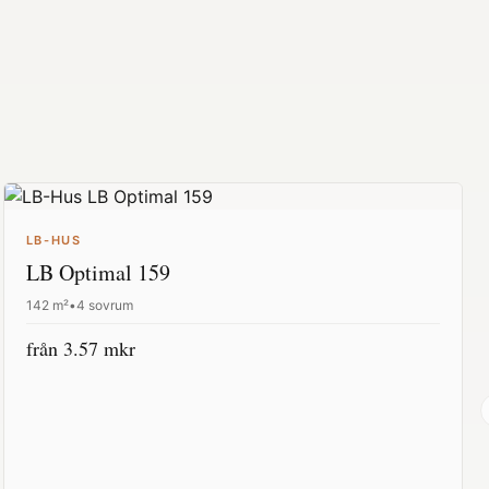
LB-HUS
LB Optimal 159
142
m²
•
4 sovrum
från
3.57
mkr