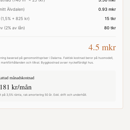
nitt
Älvdalen
)
0.93
mkr
 (1,5% + 825 kr)
15
tkr
v (2% av lån)
80
tkr
4.5
mkr
ning baserad på genomsnittspriser i
Dalarna
. Faktisk kostnad beror på husmodell,
e, markförhållanden och tillval. Byggkostnad avser nyckelfärdigt hus.
attad månadskostnad
181
kr/mån
 på 3,5% ränta, rak amortering 50 år. Exkl. drift och underhåll.