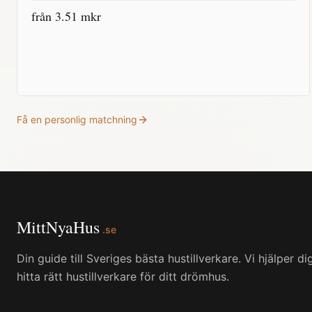
från
3.51
mkr
Få en personlig matchning
MittNyaHus
.se
Din guide till Sveriges bästa hustillverkare. Vi hjälper di
hitta rätt hustillverkare för ditt drömhus.