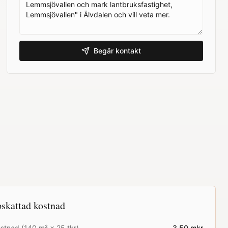
Begär kontakt
skattad kostnad
stnad (
140
m² ×
25
tkr)
3.50
mkr