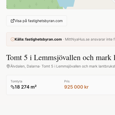
Visa på
fastighetsbyran.com
Källa:
fastighetsbyran.com
·
MittNyaHus.se ansvarar inte fö
Tomt 5 i Lemmsjövallen och mark l
Älvdalen
,
Dalarna
·
Tomt 5 i Lemmsjövallen och mark lantbruks
Tomtyta
Pris
18 274 m²
925 000 kr