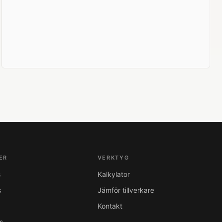
ER
VERKTYG
s
Kalkylator
s
Jämför tillverkare
Kontakt
s