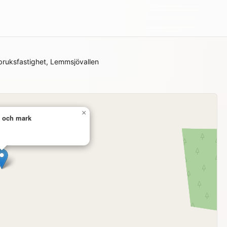
bruksfastighet, Lemmsjövallen
×
n och mark