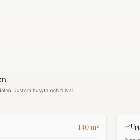
en
dalen
. Justera husyta och tillval
140
m²
Upp
Byggko