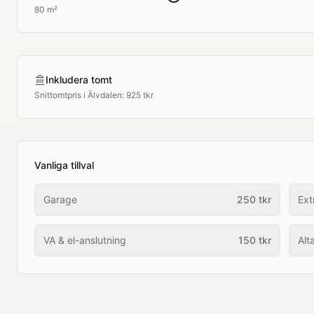
80 m²
Inkludera tomt
Snittomtpris i
Älvdalen
:
925 tkr
Vanliga tillval
Garage
250
tkr
Ext
VA & el-anslutning
150
tkr
Alt