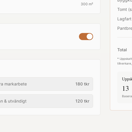
300 m²
Tomt (s
Lagfart
Pantbre
Total
* Uppskatt
tillverkar
Uppsk
ra markarbete
180
tkr
13 
Baserat
an & utvändigt
120
tkr