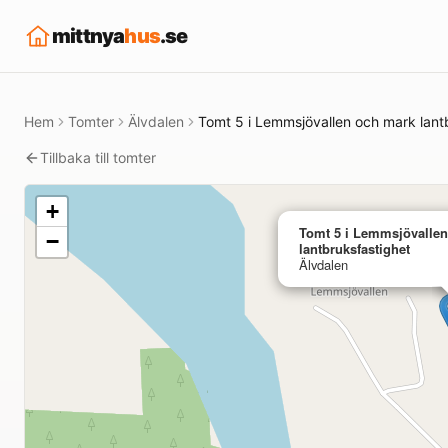
mittnya
hus
.se
Hem
Tomter
Älvdalen
Tomt 5 i Lemmsjövallen och mark lant
Tillbaka till tomter
+
Tomt 5 i Lemmsjövalle
−
lantbruksfastighet
Älvdalen