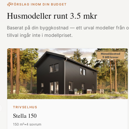
FÖRSLAG INOM DIN BUDGET
Husmodeller runt
3.5
mkr
Baserat på din byggkostnad — ett urval modeller från ol
tillval ingår inte i modellpriset.
TRIVSELHUS
revious slide
Stella 150
150
m²
•
4 sovrum