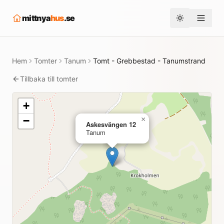
mittnya
hus
.se
Toggle them
Hem
Tomter
Tanum
Tomt - Grebbestad - Tanumstrand
Tillbaka till tomter
+
−
×
Askesvängen 12
Tanum