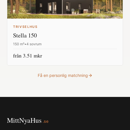
TRIVSELHUS
Stella 150
150
m²
•
4 sovrum
från
3.51
mkr
Få en personlig matchning
MittNyaHus
.se