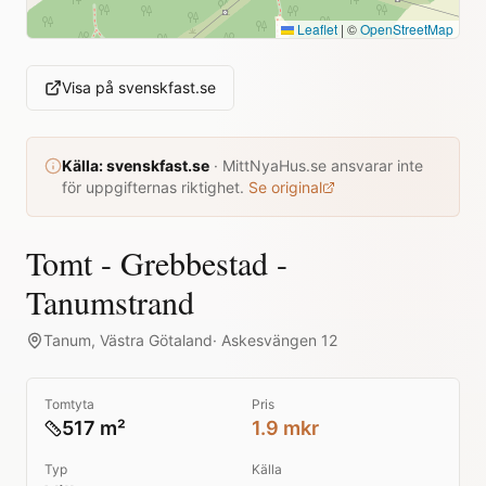
Leaflet
|
©
OpenStreetMap
Visa på
svenskfast.se
Källa:
svenskfast.se
·
MittNyaHus.se ansvarar inte
för uppgifternas riktighet.
Se original
Tomt - Grebbestad -
Tanumstrand
Tanum
,
Västra Götaland
·
Askesvängen 12
Tomtyta
Pris
517 m²
1.9 mkr
Typ
Källa