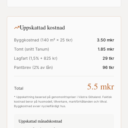
Uppskattad kostnad
Byggkostnad (
140
m² ×
25
tkr)
3.50
mkr
Tomt (snitt
Tanum
)
1.85
mkr
Lagfart (1,5% + 825 kr)
29
tkr
Pantbrev (2% av lån)
96
tkr
5.5
mkr
Total
* Uppskattning baserad på genomsnittspriser i
Västra Götaland
. Faktisk
kostnad beror på husmodell, tillverkare, markförhållanden och tillval.
Byggkostnad avser nyckelfärdigt hus.
Uppskattad månadskostnad