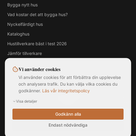
Bygga nytt hus
Vad kostar det att bygga hus?
Nyckelfärdigt hus
Kataloghus
Hustillverkare bäst i test 2026
Jämför tillverkare
Vi använder cookies
Vi använder cookies för att förbättra din upplevelse
Alla varumärken, logotyper och företagsnamn som visas på denna
och analysera trafik. Du kan välja vilka cookies du
webbplats tillhör respektive ägare. MittNyaHus.se är en oberoende
godkänner.
Läs vår integritetspolicy
jämförelsetjänst utan officiell koppling till, samarbete med eller
sponsring av någon av de listade hustillverkarna. Bilder är illustrationer
Visa detaljer
och kan avvika från faktiska produkter. Informationen på webbplatsen
är sammanställd från offentligt tillgängliga källor och ska inte betraktas
som rådgivning.
Godkänn alla
©
2026
MittNyaHus.se — Alla rättigheter förbehållna
|
Integritetspolicy
Endast nödvändiga