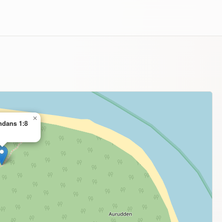
×
ndans 1:8