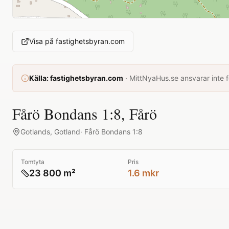
Visa på
fastighetsbyran.com
Källa:
fastighetsbyran.com
·
MittNyaHus.se ansvarar inte fö
Fårö Bondans 1:8, Fårö
Gotlands
,
Gotland
·
Fårö Bondans 1:8
Tomtyta
Pris
23 800 m²
1.6 mkr