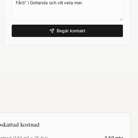
Begär kontakt
skattad kostnad
stnad (
140
m² ×
25
tkr)
3.50
mkr