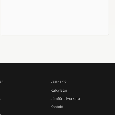
ER
VERKTYG
s
Kalkylator
s
Jämför tillverkare
Kontakt
s