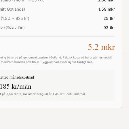
nitt
Gotlands
)
1.59
mkr
 (1,5% + 825 kr)
25
tkr
v (2% av lån)
92
tkr
5.2
mkr
ning baserad på genomsnittspriser i
Gotland
. Faktisk kostnad beror på husmodell,
e, markförhållanden och tillval. Byggkostnad avser nyckelfärdigt hus.
attad månadskostnad
185
kr/mån
 på 3,5% ränta, rak amortering 50 år. Exkl. drift och underhåll.