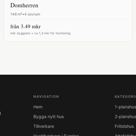
Domherren
146
m²
•
4 sovrum
från
3.49
mkr
Inkl. byggsats + ca 1,3 mkr för montering
NAVIGATION
KATEGORI
Hem
1-planshu
g
Bygga nytt hus
2-planshu
Tillverkare
Fritidshus
Hustillverkare i Sverige
Attefallshu