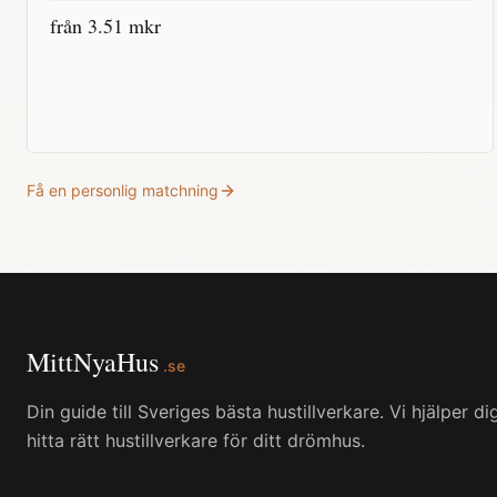
från
3.51
mkr
Få en personlig matchning
MittNyaHus
.se
Din guide till Sveriges bästa hustillverkare. Vi hjälper di
hitta rätt hustillverkare för ditt drömhus.