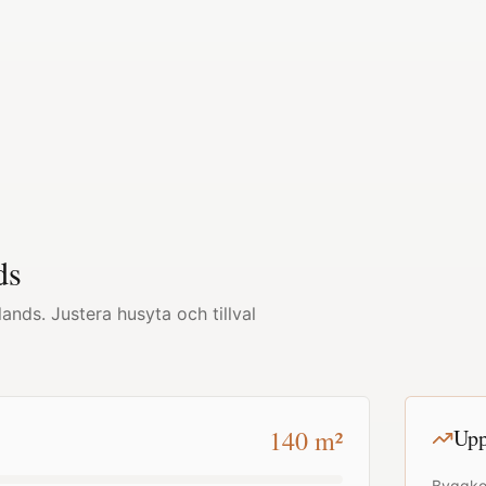
ds
lands
. Justera husyta och tillval
140
m²
Upp
Byggko