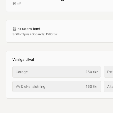
80 m²
Inkludera tomt
Snittomtpris i
Gotlands
:
1590 tkr
Vanliga tillval
Garage
250
tkr
Ext
VA & el-anslutning
150
tkr
Alt