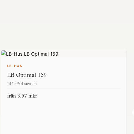
LB-HUS
LB Optimal 159
142
m²
•
4 sovrum
från
3.57
mkr