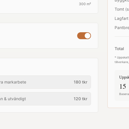
300 m²
Tomt (s
Lagfart
Pantbre
Total
* Uppskatt
tillverkar
Uppsk
ra markarbete
180
tkr
15 
Baserat
an & utvändigt
120
tkr