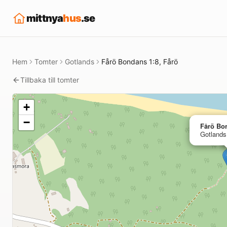
mittnya
hus
.se
Hem
Tomter
Gotlands
Fårö Bondans 1:8, Fårö
Tillbaka till tomter
+
−
Fårö Bo
Gotlands