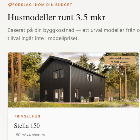
FÖRSLAG INOM DIN BUDGET
Husmodeller runt
3.5
mkr
Baserat på din byggkostnad — ett urval modeller från ol
tillval ingår inte i modellpriset.
TRIVSELHUS
revious slide
Stella 150
150
m²
•
4 sovrum