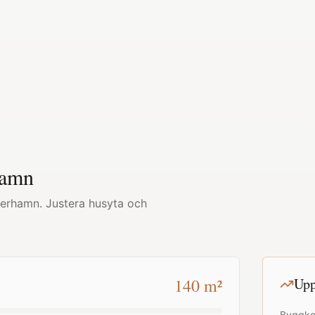
hamn
erhamn
. Justera husyta och
140
m²
Upp
Byggko