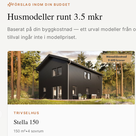
FÖRSLAG INOM DIN BUDGET
Husmodeller runt
3.5
mkr
Baserat på din byggkostnad — ett urval modeller från ol
tillval ingår inte i modellpriset.
TRIVSELHUS
revious slide
Stella 150
150
m²
•
4 sovrum