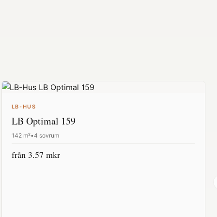
LB-HUS
LB Optimal 159
142
m²
•
4 sovrum
från
3.57
mkr