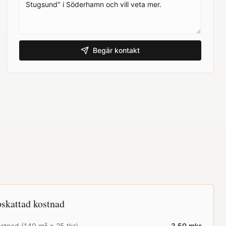
Begär kontakt
skattad kostnad
stnad (
140
m² ×
25
tkr)
3.50
mkr