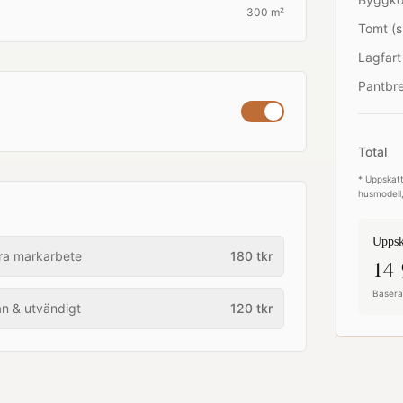
300 m²
Tomt (s
Lagfart
Pantbre
Total
* Uppskatt
husmodell,
Uppsk
ra markarbete
180
tkr
14 
Baserat
an & utvändigt
120
tkr