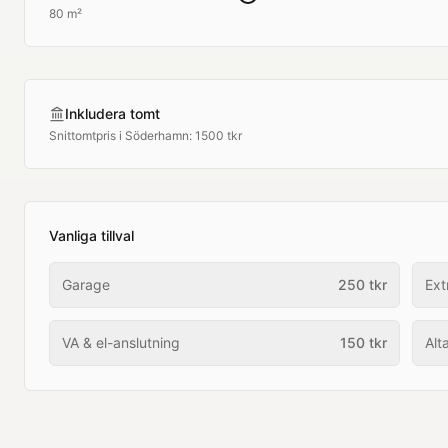
80 m²
Inkludera tomt
Snittomtpris i
Söderhamn
:
1500 tkr
Vanliga tillval
Garage
250
tkr
Ext
VA & el-anslutning
150
tkr
Alt