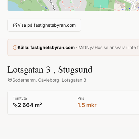
Visa på
fastighetsbyran.com
Källa:
fastighetsbyran.com
·
MittNyaHus.se ansvarar inte fö
Lotsgatan 3 , Stugsund
Söderhamn
,
Gävleborg
·
Lotsgatan 3
Tomtyta
Pris
2 664 m²
1.5 mkr