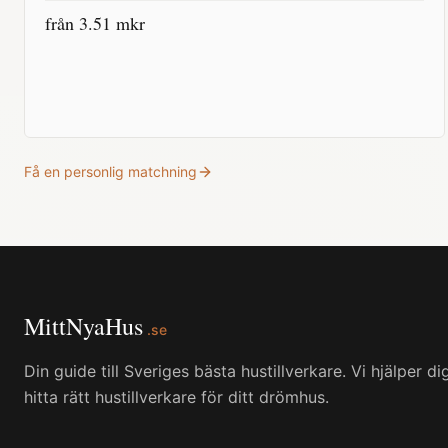
från
3.51
mkr
Få en personlig matchning
MittNyaHus
.se
Din guide till Sveriges bästa hustillverkare. Vi hjälper di
hitta rätt hustillverkare för ditt drömhus.