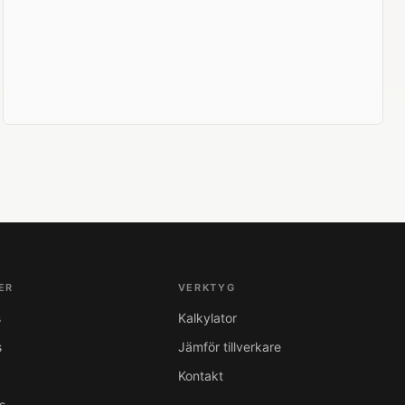
ER
VERKTYG
s
Kalkylator
s
Jämför tillverkare
Kontakt
s