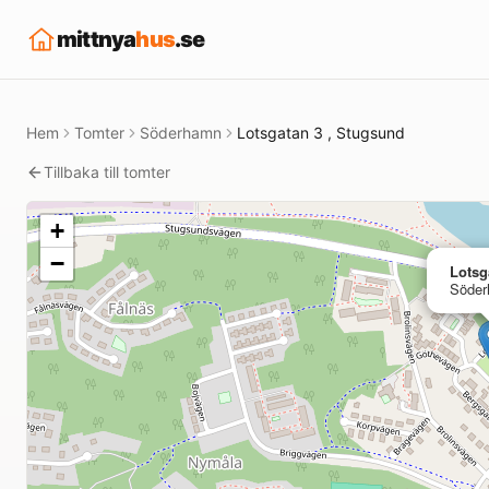
mittnya
hus
.se
Hem
Tomter
Söderhamn
Lotsgatan 3 , Stugsund
Tillbaka till tomter
+
−
Lotsg
Söde