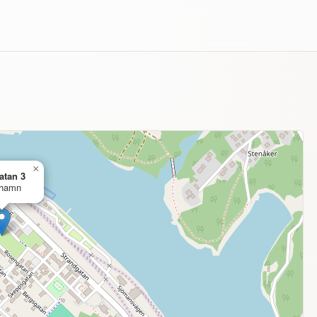
×
atan 3
rhamn