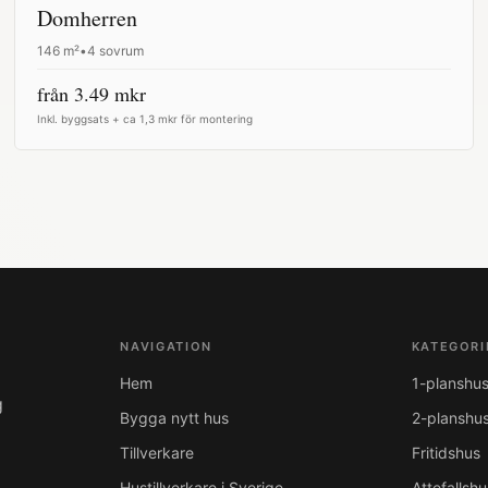
Domherren
146
m²
•
4 sovrum
från
3.49
mkr
Inkl. byggsats + ca 1,3 mkr för montering
NAVIGATION
KATEGORI
Hem
1-planshu
g
Bygga nytt hus
2-planshu
Tillverkare
Fritidshus
Hustillverkare i Sverige
Attefallshu