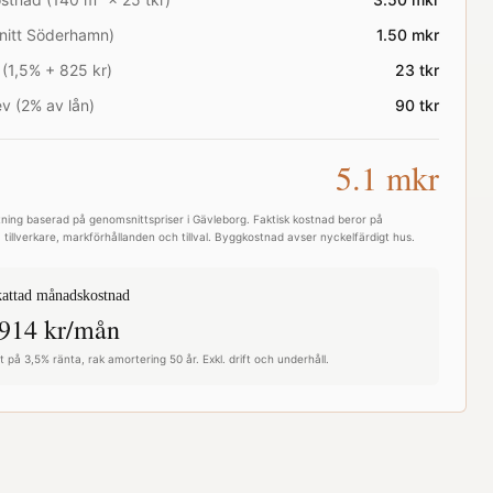
nitt
Söderhamn
)
1.50
mkr
 (1,5% + 825 kr)
23
tkr
v (2% av lån)
90
tkr
5.1
mkr
ning baserad på genomsnittspriser i
Gävleborg
. Faktisk kostnad beror på
 tillverkare, markförhållanden och tillval. Byggkostnad avser nyckelfärdigt hus.
attad månadskostnad
914
kr/mån
 på 3,5% ränta, rak amortering 50 år. Exkl. drift och underhåll.