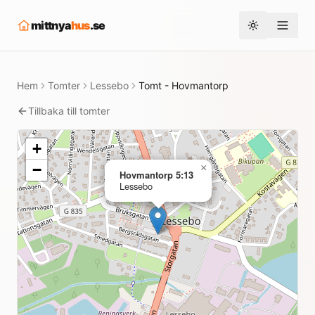
mittnya
hus
.se
Toggle them
Hem
Tomter
Lessebo
Tomt - Hovmantorp
Tillbaka till tomter
+
−
×
Hovmantorp 5:13
Lessebo