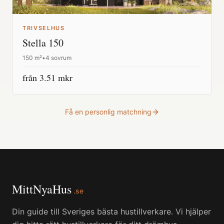
TRIVSELHUS
Stella 150
150
m²
•
4 sovrum
från
3.51
mkr
Få en personlig matchning
MittNyaHus
.se
Din guide till Sveriges bästa hustillverkare. Vi hjälper