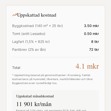
Uppskattad kostnad
Byggkostnad (
140
m² ×
25
tkr)
3.50
mkr
Tomt (snitt
Lessebo
)
0.50
mkr
Lagfart (1,5% + 825 kr)
8
tkr
Pantbrev (2% av lån)
72
tkr
4.1
mkr
Total
* Uppskattning baserad på genomsnittspriser i
Kronoberg
. Faktisk
kostnad beror på husmodell, tillverkare, markförhållanden och tillval.
Byggkostnad avser nyckelfärdigt hus.
Uppskattad månadskostnad
11 901
kr/mån
Baserat på 3,5% ränta, rak amortering 50 år. Exkl. drift och