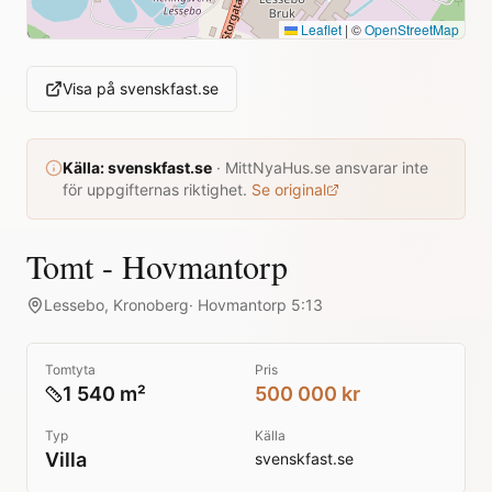
Leaflet
|
©
OpenStreetMap
Visa på
svenskfast.se
Källa:
svenskfast.se
·
MittNyaHus.se ansvarar inte
för uppgifternas riktighet.
Se original
Tomt - Hovmantorp
Lessebo
,
Kronoberg
·
Hovmantorp 5:13
Tomtyta
Pris
1 540 m²
500 000 kr
Typ
Källa
Villa
svenskfast.se