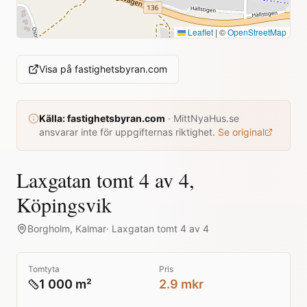
Leaflet
|
©
OpenStreetMap
Visa på
fastighetsbyran.com
Källa:
fastighetsbyran.com
·
MittNyaHus.se
ansvarar inte för uppgifternas riktighet.
Se original
Laxgatan tomt 4 av 4,
Köpingsvik
Borgholm
,
Kalmar
·
Laxgatan tomt 4 av 4
Tomtyta
Pris
1 000 m²
2.9 mkr