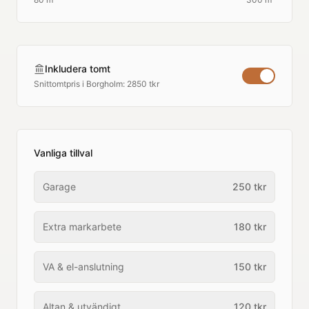
Inkludera tomt
Snittomtpris i
Borgholm
:
2850 tkr
Vanliga tillval
Garage
250
tkr
Extra markarbete
180
tkr
VA & el-anslutning
150
tkr
Altan & utvändigt
120
tkr