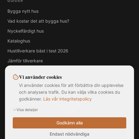
GUIDER
Bygga nytt hus
Vad kostar det att bygga hus?
Nyckelfärdigt hus
Kataloghus
Hustillverkare bäst i test 2026
Jämför tillverkare
Vi använder cookies
Vi använder cookies för att förbättra din upplevelse
Alla varumärken, logotyper och företagsnamn som visas på denna
och analysera trafik. Du kan välja vilka cookies du
webbplats tillhör respektive ägare. MittNyaHus.se är en oberoende
godkänner.
Läs vår integritetspolicy
jämförelsetjänst utan officiell koppling till, samarbete med eller
sponsring av någon av de listade hustillverkarna. Bilder är illustrationer
Visa detaljer
och kan avvika från faktiska produkter. Informationen på webbplatsen
är sammanställd från offentligt tillgängliga källor och ska inte betraktas
som rådgivning.
Godkänn alla
©
2026
MittNyaHus.se — Alla rättigheter förbehållna
|
Integritetspolicy
Endast nödvändiga