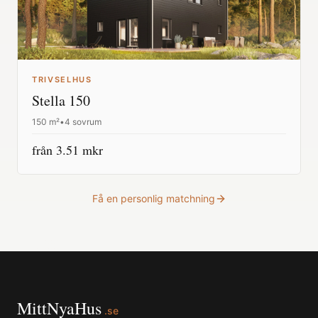
TRIVSELHUS
Stella 150
150
m²
•
4 sovrum
från
3.51
mkr
Få en personlig matchning
MittNyaHus
.se