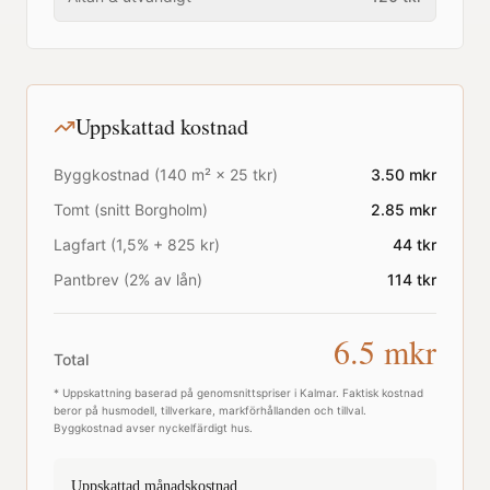
Uppskattad kostnad
Byggkostnad (
140
m² ×
25
tkr)
3.50
mkr
Tomt (snitt
Borgholm
)
2.85
mkr
Lagfart (1,5% + 825 kr)
44
tkr
Pantbrev (2% av lån)
114
tkr
6.5
mkr
Total
* Uppskattning baserad på genomsnittspriser i
Kalmar
. Faktisk kostnad
beror på husmodell, tillverkare, markförhållanden och tillval.
Byggkostnad avser nyckelfärdigt hus.
Uppskattad månadskostnad