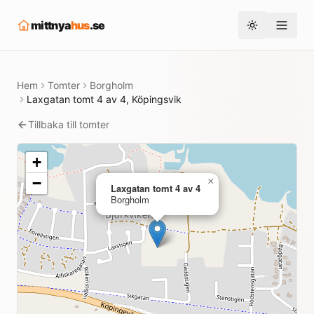
mittnya
hus
.se
Toggle them
Hem
Tomter
Borgholm
Laxgatan tomt 4 av 4, Köpingsvik
Tillbaka till tomter
+
−
×
Laxgatan tomt 4 av 4
Borgholm