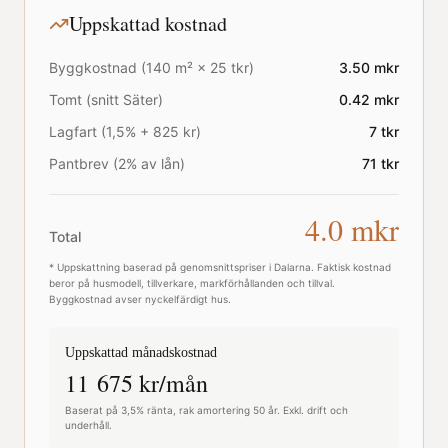
Uppskattad kostnad
Byggkostnad (
140
m² ×
25
tkr)
3.50
mkr
Tomt (snitt
Säter
)
0.42
mkr
Lagfart (1,5% + 825 kr)
7
tkr
Pantbrev (2% av lån)
71
tkr
4.0
mkr
Total
* Uppskattning baserad på genomsnittspriser i
Dalarna
. Faktisk kostnad
beror på husmodell, tillverkare, markförhållanden och tillval.
Byggkostnad avser nyckelfärdigt hus.
Uppskattad månadskostnad
11 675
kr/mån
Baserat på 3,5% ränta, rak amortering 50 år. Exkl. drift och
underhåll.