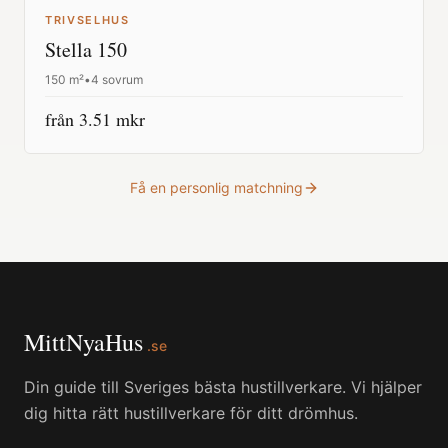
TRIVSELHUS
Stella 150
150
m²
•
4 sovrum
från
3.51
mkr
Få en personlig matchning
MittNyaHus
.se
Din guide till Sveriges bästa hustillverkare. Vi hjälper
dig hitta rätt hustillverkare för ditt drömhus.