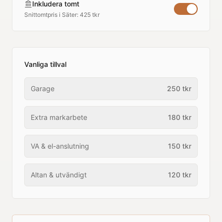
Inkludera tomt
Snittomtpris i
Säter
:
425 tkr
Vanliga tillval
Garage
250
tkr
Extra markarbete
180
tkr
VA & el-anslutning
150
tkr
Altan & utvändigt
120
tkr