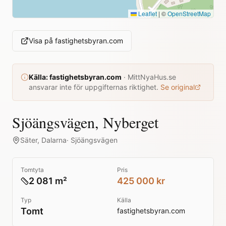
Leaflet
|
©
OpenStreetMap
Visa på
fastighetsbyran.com
Källa:
fastighetsbyran.com
·
MittNyaHus.se
ansvarar inte för uppgifternas riktighet.
Se original
Sjöängsvägen, Nyberget
Säter
,
Dalarna
·
Sjöängsvägen
Tomtyta
Pris
2 081 m²
425 000 kr
Typ
Källa
Tomt
fastighetsbyran.com