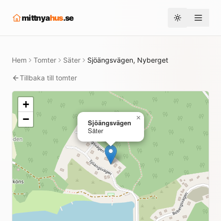
mittnya
hus
.se
Toggle them
Hem
Tomter
Säter
Sjöängsvägen, Nyberget
Tillbaka till tomter
+
−
×
Sjöängsvägen
Säter