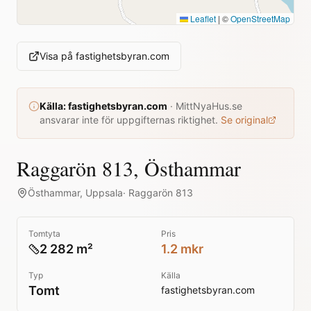
Leaflet
|
©
OpenStreetMap
Visa på
fastighetsbyran.com
Källa:
fastighetsbyran.com
·
MittNyaHus.se
ansvarar inte för uppgifternas riktighet.
Se original
Raggarön 813, Östhammar
Östhammar
,
Uppsala
·
Raggarön 813
Tomtyta
Pris
2 282 m²
1.2 mkr
Typ
Källa
Tomt
fastighetsbyran.com