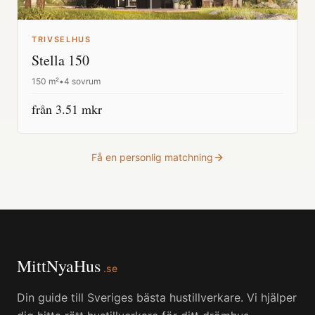
TRIVSELHUS
Stella 150
150
m²
•
4 sovrum
från
3.51
mkr
Få en personlig matchning
MittNyaHus
.se
Din guide till Sveriges bästa hustillverkare. Vi hjälper