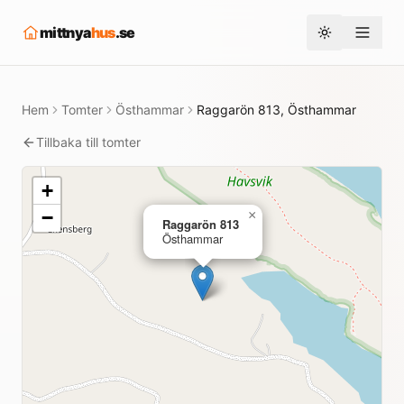
mittnya
hus
.se
Toggle them
Hem
Tomter
Östhammar
Raggarön 813, Östhammar
Tillbaka till tomter
+
−
×
Raggarön 813
Östhammar