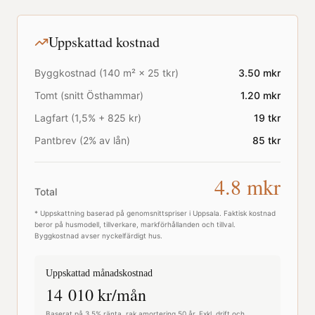
Uppskattad kostnad
Byggkostnad (
140
m² ×
25
tkr)
3.50
mkr
Tomt (snitt
Östhammar
)
1.20
mkr
Lagfart (1,5% + 825 kr)
19
tkr
Pantbrev (2% av lån)
85
tkr
4.8
mkr
Total
* Uppskattning baserad på genomsnittspriser i
Uppsala
. Faktisk kostnad
beror på husmodell, tillverkare, markförhållanden och tillval.
Byggkostnad avser nyckelfärdigt hus.
Uppskattad månadskostnad
14 010
kr/mån
Baserat på 3,5% ränta, rak amortering 50 år. Exkl. drift och