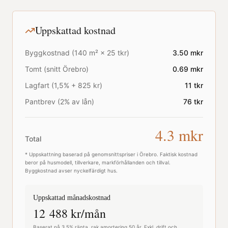
Uppskattad kostnad
Byggkostnad (
140
m² ×
25
tkr)
3.50
mkr
Tomt (snitt
Örebro
)
0.69
mkr
Lagfart (1,5% + 825 kr)
11
tkr
Pantbrev (2% av lån)
76
tkr
4.3
mkr
Total
* Uppskattning baserad på genomsnittspriser i
Örebro
. Faktisk kostnad
beror på husmodell, tillverkare, markförhållanden och tillval.
Byggkostnad avser nyckelfärdigt hus.
Uppskattad månadskostnad
12 488
kr/mån
Baserat på 3,5% ränta, rak amortering 50 år. Exkl. drift och