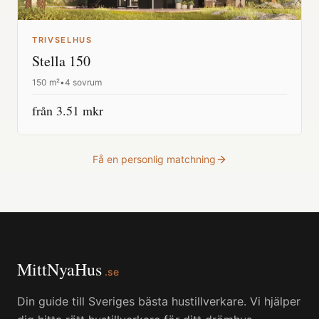
TRIVSELHUS
Stella 150
150
m²
•
4 sovrum
från
3.51
mkr
Få en personlig matchning
MittNyaHus
.se
Din guide till Sveriges bästa hustillverkare. Vi hjälper