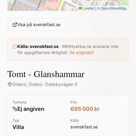
Leaflet
|
©
OpenStreetMap
Visa på
svenskfast.se
Källa:
svenskfast.se
·
MittNyaHus.se ansvarar inte
för uppgifternas riktighet.
Se original
Tomt - Glanshammar
Örebro
,
Örebro
·
Österbyvägen 5
Tomtyta
Pris
Ej angiven
695 000 kr
Typ
Källa
Villa
svenskfast.se