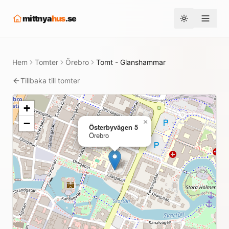
mittnya
hus
.se
Toggle them
Hem
Tomter
Örebro
Tomt - Glanshammar
Tillbaka till tomter
+
−
×
Österbyvägen 5
Örebro