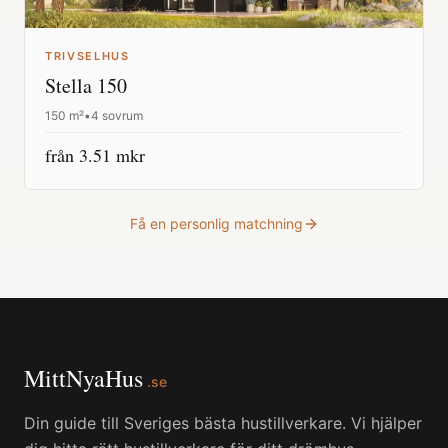
TRIVSELHUS
Stella 150
150
m²
•
4 sovrum
från
3.51
mkr
Få en personlig matchning
MittNyaHus
.se
Din guide till Sveriges bästa hustillverkare. Vi hjälper