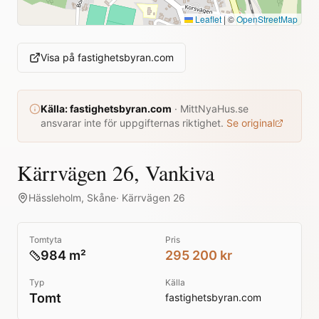
Leaflet
|
©
OpenStreetMap
Visa på
fastighetsbyran.com
Källa:
fastighetsbyran.com
·
MittNyaHus.se
ansvarar inte för uppgifternas riktighet.
Se original
Kärrvägen 26, Vankiva
Hässleholm
,
Skåne
·
Kärrvägen 26
Tomtyta
Pris
984 m²
295 200 kr
Typ
Källa
Tomt
fastighetsbyran.com