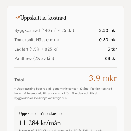
Uppskattad kostnad
Byggkostnad (
140
m² ×
25
tkr)
3.50
mkr
Tomt (snitt
Hässleholm
)
0.30
mkr
Lagfart (1,5% + 825 kr)
5
tkr
Pantbrev (2% av lån)
68
tkr
3.9
mkr
Total
* Uppskattning baserad på genomsnittspriser i
Skåne
. Faktisk kostnad
beror på husmodell, tillverkare, markförhållanden och tillval.
Byggkostnad avser nyckelfärdigt hus.
Uppskattad månadskostnad
11 284
kr/mån
Baserat på 3,5% ränta, rak amortering 50 år. Exkl. drift och