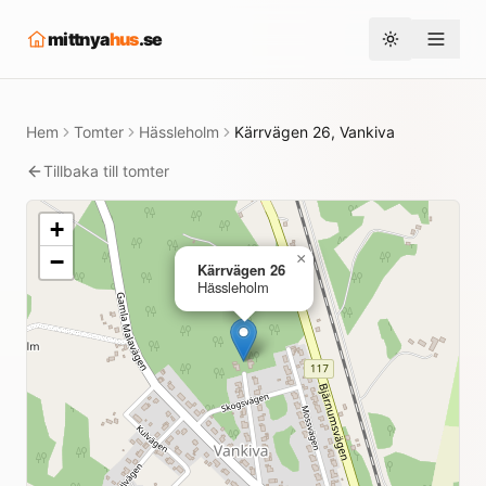
mittnya
hus
.se
Toggle them
Hem
Tomter
Hässleholm
Kärrvägen 26, Vankiva
Tillbaka till tomter
+
−
×
Kärrvägen 26
Hässleholm