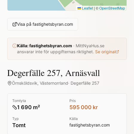
Leaflet
|
©
OpenStreetMap
Visa på
fastighetsbyran.com
Källa:
fastighetsbyran.com
·
MittNyaHus.se
ansvarar inte för uppgifternas riktighet.
Se original
Degerfälle 257, Arnäsvall
Örnsköldsvik
,
Västernorrland
·
Degerfälle 257
Tomtyta
Pris
1 690 m²
595 000 kr
Typ
Källa
Tomt
fastighetsbyran.com