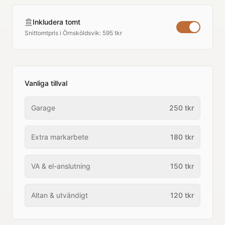
Inkludera tomt
Snittomtpris i
Örnsköldsvik
:
595 tkr
Vanliga tillval
Garage
250
tkr
Extra markarbete
180
tkr
VA & el-anslutning
150
tkr
Altan & utvändigt
120
tkr