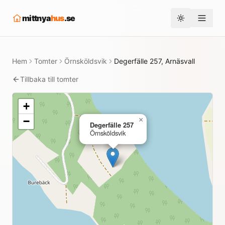
mittnya
hus
.se
Toggle them
Hem
Tomter
Örnsköldsvik
Degerfälle 257, Arnäsvall
Tillbaka till tomter
+
−
×
Degerfälle 257
Örnsköldsvik