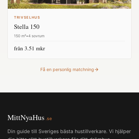
TRIVSELHUS
Stella 150
150
m²
•
4 sovrum
från
3.51
mkr
Få en personlig matchning
MittNyaHus
.se
Din guide till Sveriges bästa hustillverkare. Vi hjälper