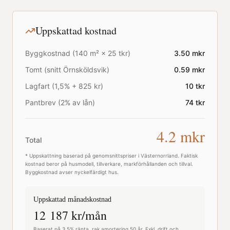
Uppskattad kostnad
Byggkostnad (
140
m² ×
25
tkr)
3.50
mkr
Tomt (snitt
Örnsköldsvik
)
0.59
mkr
Lagfart (1,5% + 825 kr)
10
tkr
Pantbrev (2% av lån)
74
tkr
4.2
mkr
Total
* Uppskattning baserad på genomsnittspriser i
Västernorrland
. Faktisk
kostnad beror på husmodell, tillverkare, markförhållanden och tillval.
Byggkostnad avser nyckelfärdigt hus.
Uppskattad månadskostnad
12 187
kr/mån
Baserat på 3,5% ränta, rak amortering 50 år. Exkl. drift och