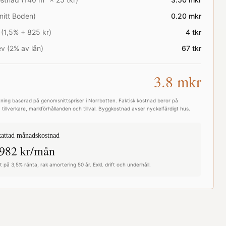
nitt
Boden
)
0.20
mkr
 (1,5% + 825 kr)
4
tkr
v (2% av lån)
67
tkr
3.8
mkr
ning baserad på genomsnittspriser i
Norrbotten
. Faktisk kostnad beror på
 tillverkare, markförhållanden och tillval. Byggkostnad avser nyckelfärdigt hus.
attad månadskostnad
982
kr/mån
 på 3,5% ränta, rak amortering 50 år. Exkl. drift och underhåll.