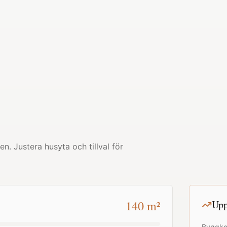
en
. Justera husyta och tillval för
140
m²
Upp
Byggko