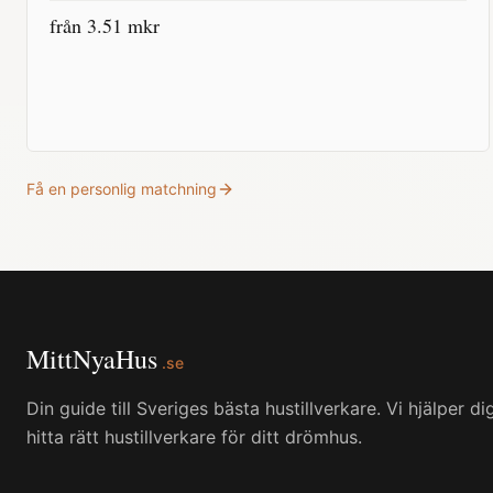
från
3.51
mkr
Få en personlig matchning
MittNyaHus
.se
Din guide till Sveriges bästa hustillverkare. Vi hjälper di
hitta rätt hustillverkare för ditt drömhus.