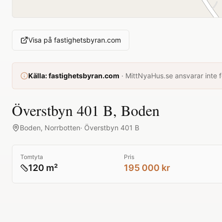
Visa på
fastighetsbyran.com
Källa:
fastighetsbyran.com
·
MittNyaHus.se ansvarar inte fö
Överstbyn 401 B, Boden
Boden
,
Norrbotten
·
Överstbyn 401 B
Tomtyta
Pris
120 m²
195 000 kr