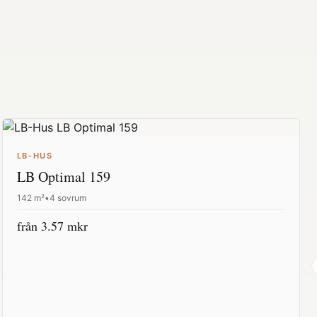
LB-HUS
LB Optimal 159
142
m²
•
4 sovrum
från
3.57
mkr