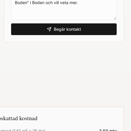
Begär kontakt
skattad kostnad
stnad (
140
m² ×
25
tkr)
3.50
mkr