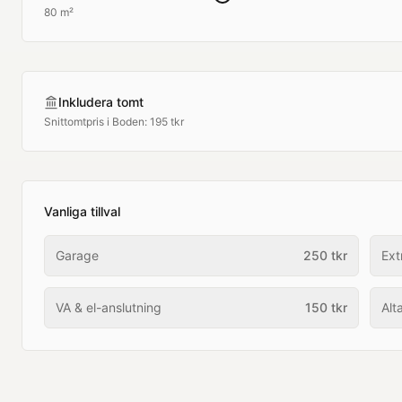
80 m²
Inkludera tomt
Snittomtpris i
Boden
:
195 tkr
Vanliga tillval
Garage
250
tkr
Ext
VA & el-anslutning
150
tkr
Alt