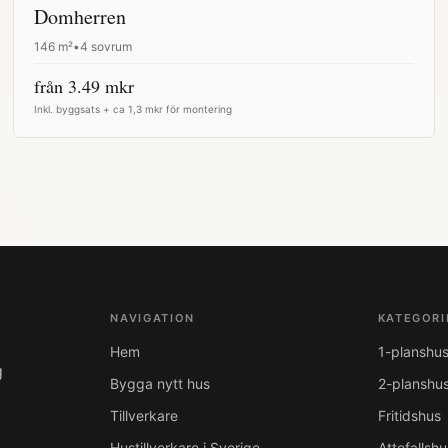
Domherren
146
m²
•
4 sovrum
från
3.49
mkr
Inkl. byggsats + ca 1,3 mkr för montering
NAVIGATION
KATEGORI
Hem
1-planshu
g
Bygga nytt hus
2-planshu
Tillverkare
Fritidshus
Hustillverkare i Sverige
Attefallshu