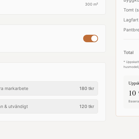
300 m²
Tomt (s
Lagfart
Pantbre
Total
* Uppskatt
husmodell,
Uppsk
ra markarbete
180
tkr
10 
Baserat
an & utvändigt
120
tkr