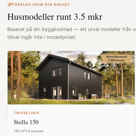
FÖRSLAG INOM DIN BUDGET
Husmodeller runt
3.5
mkr
Baserat på din byggkostnad — ett urval modeller från ol
tillval ingår inte i modellpriset.
TRIVSELHUS
revious slide
Stella 150
150
m²
•
4 sovrum