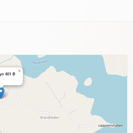
×
yn 401 B