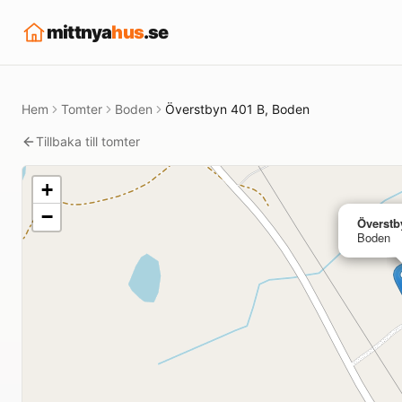
mittnya
hus
.se
Hem
Tomter
Boden
Överstbyn 401 B, Boden
Tillbaka till tomter
+
−
Överstb
Boden