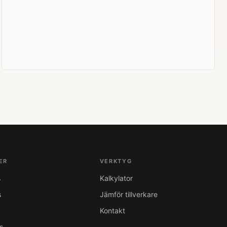
ER
VERKTYG
s
Kalkylator
s
Jämför tillverkare
Kontakt
s