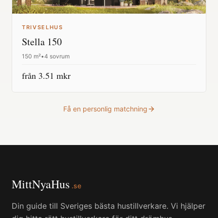
TRIVSELHUS
Stella 150
150
m²
•
4 sovrum
från
3.51
mkr
Få en personlig matchning
MittNyaHus
.se
Din guide till Sveriges bästa hustillverkare. Vi hjälper