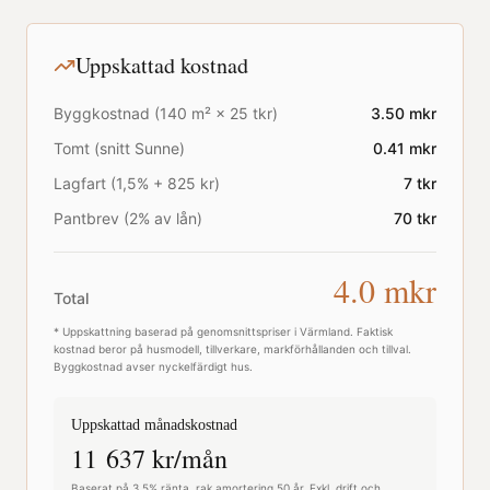
Uppskattad kostnad
Byggkostnad (
140
m² ×
25
tkr)
3.50
mkr
Tomt (snitt
Sunne
)
0.41
mkr
Lagfart (1,5% + 825 kr)
7
tkr
Pantbrev (2% av lån)
70
tkr
4.0
mkr
Total
* Uppskattning baserad på genomsnittspriser i
Värmland
. Faktisk
kostnad beror på husmodell, tillverkare, markförhållanden och tillval.
Byggkostnad avser nyckelfärdigt hus.
Uppskattad månadskostnad
11 637
kr/mån
Baserat på 3,5% ränta, rak amortering 50 år. Exkl. drift och