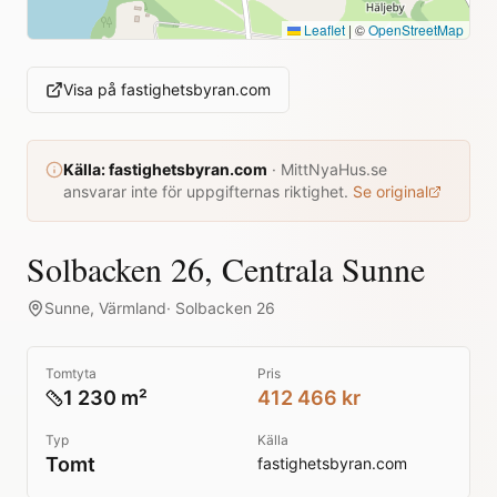
Leaflet
|
©
OpenStreetMap
Visa på
fastighetsbyran.com
Källa:
fastighetsbyran.com
·
MittNyaHus.se
ansvarar inte för uppgifternas riktighet.
Se original
Solbacken 26, Centrala Sunne
Sunne
,
Värmland
·
Solbacken 26
Tomtyta
Pris
1 230 m²
412 466 kr
Typ
Källa
Tomt
fastighetsbyran.com