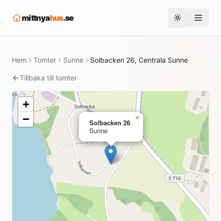
mittnya
hus
.se
Toggle them
Hem
Tomter
Sunne
Solbacken 26, Centrala Sunne
Tillbaka till tomter
+
−
×
Solbacken 26
Sunne