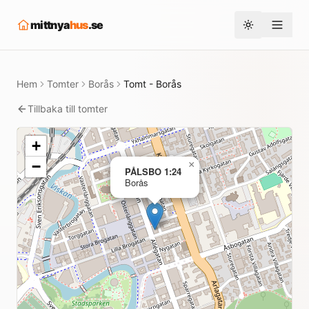
mittnya
hus
.se
Toggle them
Hem
Tomter
Borås
Tomt - Borås
Tillbaka till tomter
+
−
×
PÅLSBO 1:24
Borås