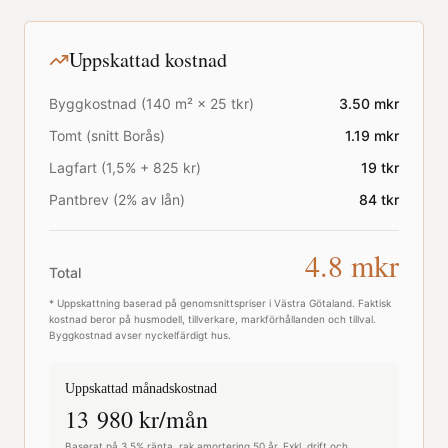
Uppskattad kostnad
Byggkostnad (
140
m² ×
25
tkr)
3.50
mkr
Tomt (snitt
Borås
)
1.19
mkr
Lagfart (1,5% + 825 kr)
19
tkr
Pantbrev (2% av lån)
84
tkr
4.8
mkr
Total
* Uppskattning baserad på genomsnittspriser i
Västra Götaland
. Faktisk
kostnad beror på husmodell, tillverkare, markförhållanden och tillval.
Byggkostnad avser nyckelfärdigt hus.
Uppskattad månadskostnad
13 980
kr/mån
Baserat på 3,5% ränta, rak amortering 50 år. Exkl. drift och