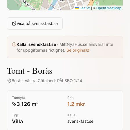
Leaflet
|
©
OpenStreetMap
Visa på
svenskfast.se
Källa:
svenskfast.se
·
MittNyaHus.se ansvarar inte
för uppgifternas riktighet.
Se original
Tomt - Borås
Borås
,
Västra Götaland
·
PÅLSBO 1:24
Tomtyta
Pris
3 126 m²
1.2 mkr
Typ
Källa
Villa
svenskfast.se