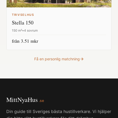
TRIVSELHUS
Stella 150
150
m²
•
4 sovrum
från
3.51
mkr
Få en personlig matchning
MittNyaHus
.se
Din guide till Sveriges bästa hustillverkare. Vi hjälper