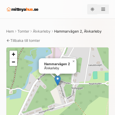
mittnya
hus
.se
Toggle them
Hem
Tomter
Älvkarleby
Hammarvägen 2, Älvkarleby
Tillbaka till tomter
+
−
×
Hammarvägen 2
Älvkarleby