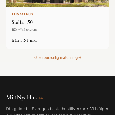
TRIVSELHUS
Stella 150
150
m²
•
4 sovrum
från
3.51
mkr
Få en personlig matchning
MittNyaHus
.se
Din guide till Sveriges bästa hustillverkare. Vi hjälper