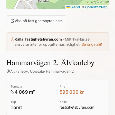
Leaflet
|
©
OpenStreetMap
Visa på
fastighetsbyran.com
Källa:
fastighetsbyran.com
·
MittNyaHus.se
ansvarar inte för uppgifternas riktighet.
Se original
Hammarvägen 2, Älvkarleby
Älvkarleby
,
Uppsala
·
Hammarvägen 2
Tomtyta
Pris
4 069 m²
595 000 kr
Typ
Källa
Tomt
fastighetsbyran.com