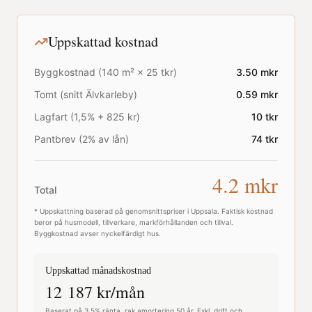
Uppskattad kostnad
Byggkostnad (
140
m² ×
25
tkr)
3.50
mkr
Tomt (snitt
Älvkarleby
)
0.59
mkr
Lagfart (1,5% + 825 kr)
10
tkr
Pantbrev (2% av lån)
74
tkr
4.2
mkr
Total
* Uppskattning baserad på genomsnittspriser i
Uppsala
. Faktisk kostnad
beror på husmodell, tillverkare, markförhållanden och tillval.
Byggkostnad avser nyckelfärdigt hus.
Uppskattad månadskostnad
12 187
kr/mån
Baserat på 3,5% ränta, rak amortering 50 år. Exkl. drift och