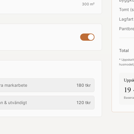
300 m²
Tomt (s
Lagfart
Pantbre
Total
* Uppskatt
husmodell,
Uppsk
ra markarbete
180
tkr
19 
Baserat
an & utvändigt
120
tkr