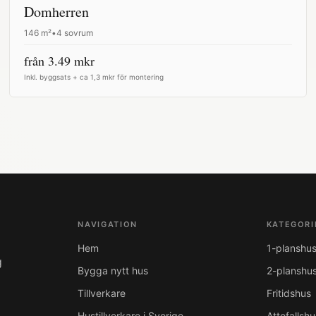
Domherren
146
m²
•
4 sovrum
från
3.49
mkr
Inkl. byggsats + ca 1,3 mkr för montering
NAVIGATION
KATEGORI
Hem
1-planshu
g
Bygga nytt hus
2-planshu
Tillverkare
Fritidshus
Hustillverkare i Sverige
Attefallshu