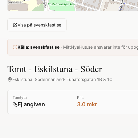
Visa på
svenskfast.se
Källa:
svenskfast.se
·
MittNyaHus.se ansvarar inte för uppgi
Tomt - Eskilstuna - Söder
Eskilstuna
,
Södermanland
·
Tunaforsgatan 1B & 1C
Tomtyta
Pris
Ej angiven
3.0 mkr