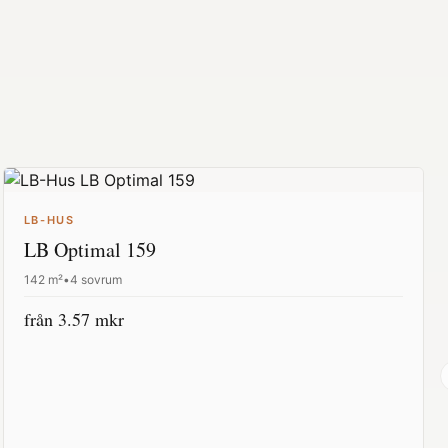
LB-HUS
LB Optimal 159
142
m²
•
4 sovrum
från
3.57
mkr