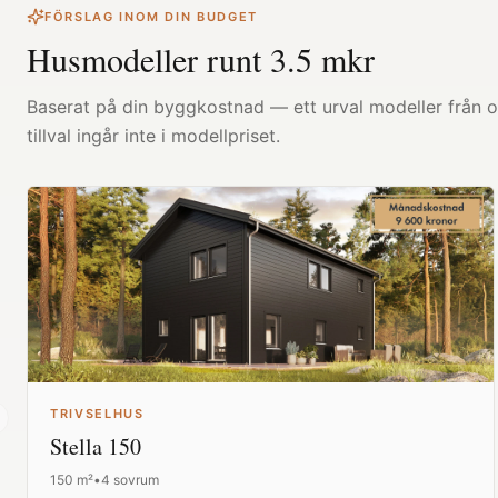
FÖRSLAG INOM DIN BUDGET
Husmodeller runt
3.5
mkr
Baserat på din byggkostnad — ett urval modeller från ol
tillval ingår inte i modellpriset.
TRIVSELHUS
revious slide
Stella 150
150
m²
•
4 sovrum