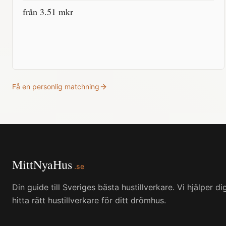
från
3.51
mkr
Få en personlig matchning
MittNyaHus
.se
Din guide till Sveriges bästa hustillverkare. Vi hjälper di
hitta rätt hustillverkare för ditt drömhus.