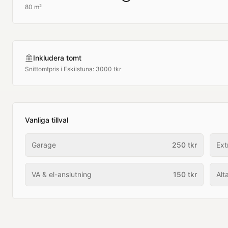
80 m²
Inkludera tomt
Snittomtpris i
Eskilstuna
:
3000 tkr
Vanliga tillval
Garage
250
tkr
Ext
VA & el-anslutning
150
tkr
Alt