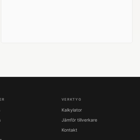
ER
VERKTYG
s
Kalkylator
s
Jämför tillverkare
Kontakt
s