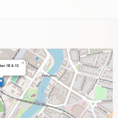
×
tan 1B & 1C