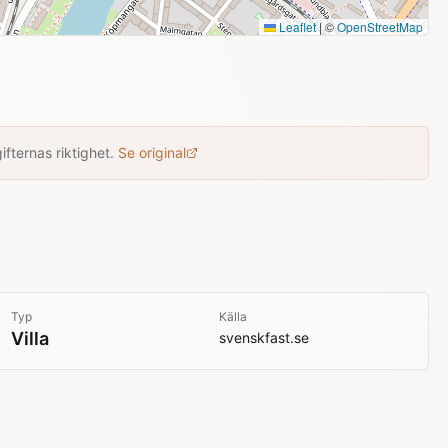
Leaflet
|
©
OpenStreetMap
fternas riktighet.
Se original
Typ
Källa
Villa
svenskfast.se