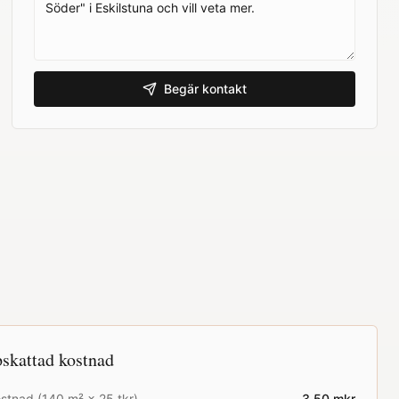
Begär kontakt
skattad kostnad
stnad (
140
m² ×
25
tkr)
3.50
mkr