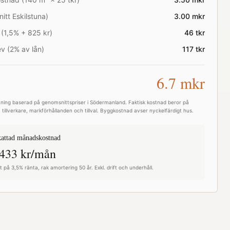
nitt
Eskilstuna
)
3.00
mkr
 (1,5% + 825 kr)
46
tkr
v (2% av lån)
117
tkr
6.7
mkr
ning baserad på genomsnittspriser i
Södermanland
. Faktisk kostnad beror på
 tillverkare, markförhållanden och tillval. Byggkostnad avser nyckelfärdigt hus.
attad månadskostnad
433
kr/mån
 på 3,5% ränta, rak amortering 50 år. Exkl. drift och underhåll.