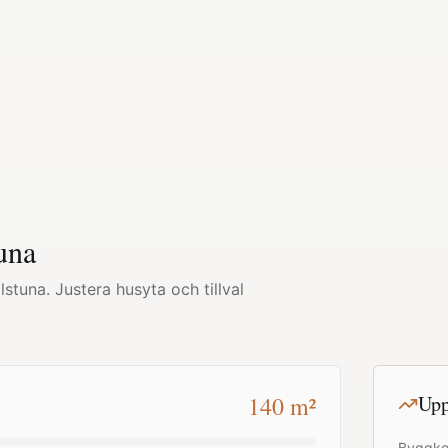
una
ilstuna
. Justera husyta och tillval
140
m²
Upp
Byggko