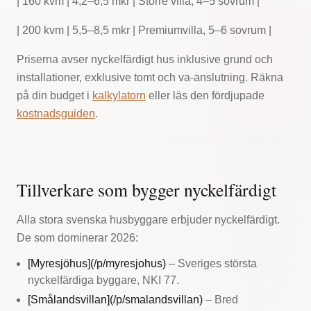
| 160 kvm | 4,2–6,5 mkr | Större villa, 4–5 sovrum |
| 200 kvm | 5,5–8,5 mkr | Premiumvilla, 5–6 sovrum |
Priserna avser nyckelfärdigt hus inklusive grund och
installationer, exklusive tomt och va-anslutning. Räkna
på din budget i
kalkylatorn
eller läs den fördjupade
kostnadsguiden
.
Tillverkare som bygger nyckelfärdigt
Alla stora svenska husbyggare erbjuder nyckelfärdigt.
De som dominerar 2026:
[Myresjöhus](/p/myresjohus)
– Sveriges största
nyckelfärdiga byggare, NKI 77.
[Smålandsvillan](/p/smalandsvillan)
– Bred