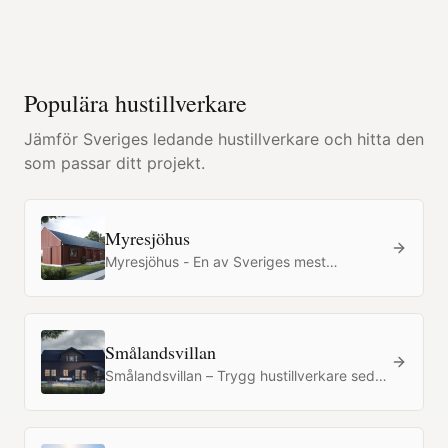
Populära hustillverkare
Jämför Sveriges ledande hustillverkare och hitta den
som passar ditt projekt.
Myresjöhus
Myresjöhus - En av Sveriges mest
etablerade hustillverkare sedan 1927, med
över 100 modeller och starkt pris-
kvalitetsförhållande.
Smålandsvillan
Smålandsvillan – Trygg hustillverkare sedan
1997 med mycket hus för pengarna. Del av
OBOS med totalentreprenad och fast pris.