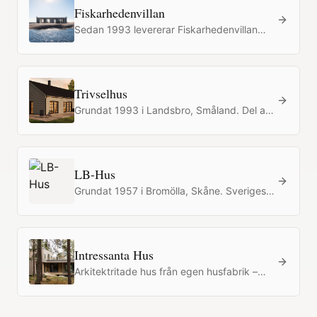
Fiskarhedenvillan
Sedan 1993 levererar Fiskarhedenvillan
skräddarsydda lösvirkeshus till kunder i
Sverige, Norge och på Åland. Hus byggs
bräda för bräda på plats – inte i fabrik –
med stark hantverkstradition.
Trivselhus
Grundat 1993 i Landsbro, Småland. Del av
Svensk Husproduktion AB – Sveriges
största leverantör av styckebyggda villor.
Utsedd till Årets Nollfelsaktör 2019, 2021,
2023 och 2024.
LB-Hus
Grundat 1957 i Bromölla, Skåne. Sveriges
pionjär inom totalentreprenad och
prefabricerade trähus. Mer än 47 000
levererade hem under nära 70 år. Del av
Svensk Husproduktion AB.
Intressanta Hus
Arkitektritade hus från egen husfabrik –
ovanliga hus till vanliga priser.