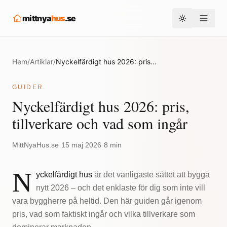
mittnya
hus
.se
Toggle them
Hem
/
Artiklar
/
Nyckelfärdigt hus 2026: pris, tillverkare och vad som ingår
GUIDER
Nyckelfärdigt hus 2026: pris,
tillverkare och vad som ingår
MittNyaHus.se
·
15 maj 2026
·
8 min
N
yckelfärdigt hus
är det vanligaste sättet att bygga
nytt 2026 – och det enklaste för dig som inte vill
vara byggherre på heltid. Den här guiden går igenom
pris, vad som faktiskt ingår och vilka tillverkare som