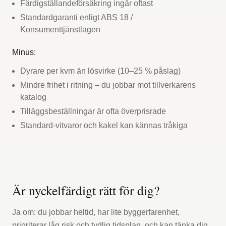
Färdigställandeförsäkring ingår oftast
Standardgaranti enligt ABS 18 /
Konsumenttjänstlagen
Minus:
Dyrare per kvm än lösvirke (10–25 % påslag)
Mindre frihet i ritning – du jobbar mot tillverkarens
katalog
Tilläggsbeställningar är ofta överprisrade
Standard-vitvaror och kakel kan kännas tråkiga
Är nyckelfärdigt rätt för dig?
Ja om: du jobbar heltid, har lite byggerfarenhet,
prioriterar låg risk och tydlig tidsplan, och kan tänka dig