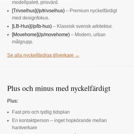
modellpalett, prisvärd.
[Trivselhus](/p/trivselhus)
– Premium nyckelfärdigt
med designfokus.
[LB-Hus](/p/lb-hus)
– Klassisk svensk arkitektur.
[Movehome](/p/movehome)
– Modern, urban
målgrupp.
Se alla nyckelfärdiga tillverkare →
Plus och minus med nyckelfärdigt
Plus:
Fast pris och tydlig tidsplan
En kontaktperson – inget hopkörande mellan
hantverkare