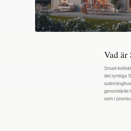
Vad är
Smart-kollekt
det rymliga 
suterränghus,
genomtänkt h
som i premiu