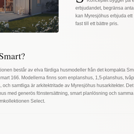
Konceptet bygger på e
erbjudandet, begränsa antal
kan Myresjöhus erbjuda ett 
fast till ett bättre pris.
 Smart?
ionen består av elva färdiga husmodeller från det kompakta Smar
Smart 166. Modellerna finns som enplanshus, 1,5-planshus, två
 och samtliga är arkitektritade av Myresjöhus husarkitekter. Det d
us med generös fönstersättning, smart planlösning och samma 
mkollektionen Select.