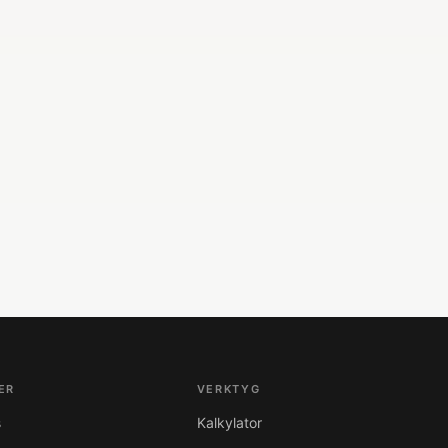
ER
VERKTYG
s
Kalkylator