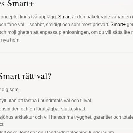
vs Smart+
onceptet finns två upplägg.
Smart
är den paketerade varianten 
ch färre val – snabbt, smidigt och som mest prisvärt.
Smart+
ger
lval och möjligheten att anpassa planlösningen, om du vill sätta lite
t nya hem.
Smart rätt val?
 dig som:
nytt utan att fastna i hundratals val och tillval,
 prisbilden och en förutsägbar slutkostnad,
esjöhus arkitektur och vill ha samma trygghet, garantier och tota
ct,
ativt enkel tomt där en standardplanlösning fungerar bra.