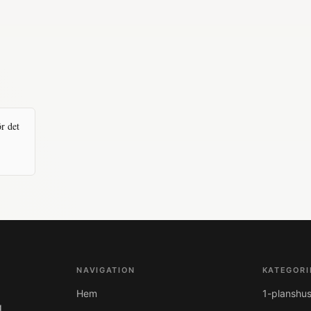
levererade hem under nära 70 år. Del av
Svensk Husproduktion AB.
r det
NAVIGATION
KATEGORI
Hem
1-planshu
g