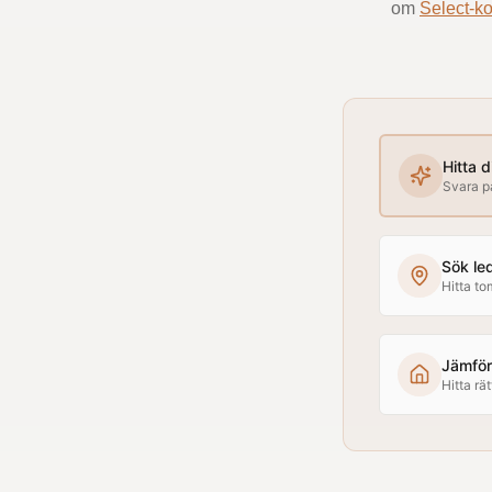
om
Select-ko
Hitta 
Svara på
Sök le
Hitta to
Jämför 
Hitta rät