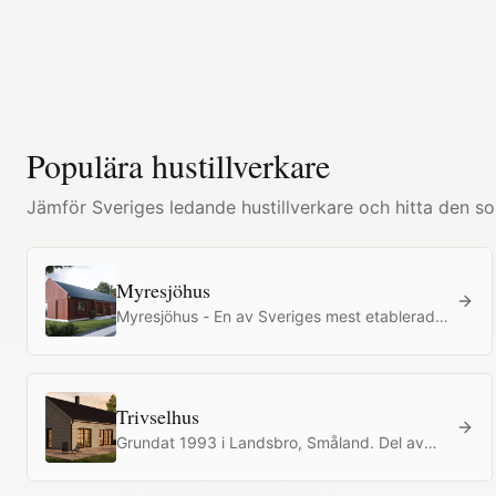
Populära hustillverkare
Jämför Sveriges ledande hustillverkare och hitta den so
Myresjöhus
Myresjöhus - En av Sveriges mest etablerade
hustillverkare sedan 1927, med över 100
modeller och starkt pris-kvalitetsförhållande.
Trivselhus
Grundat 1993 i Landsbro, Småland. Del av
Svensk Husproduktion AB – Sveriges största
leverantör av styckebyggda villor. Utsedd till