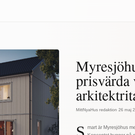
Myresjöh
prisvärda v
arkitektri
MittNyaHus redaktion
·
26 maj 
S
mart är Myresjöhus mes