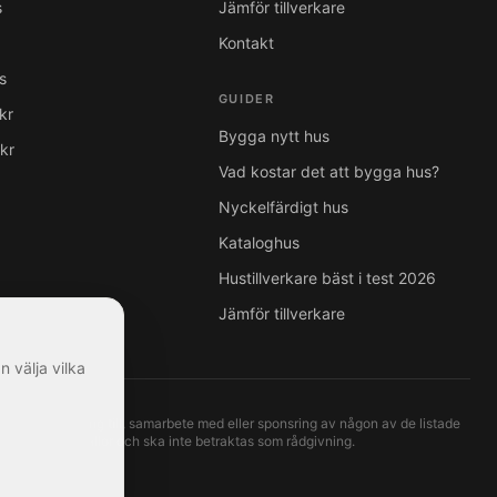
s
Jämför tillverkare
Kontakt
s
GUIDER
kr
Bygga nytt hus
kr
Vad kostar det att bygga hus?
Nyckelfärdigt hus
Kataloghus
Hustillverkare bäst i test 2026
Jämför tillverkare
n välja vilka
ficiell koppling till, samarbete med eller sponsring av någon av de listade
t tillgängliga källor och ska inte betraktas som rådgivning.