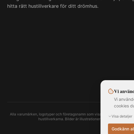
hitta rätt hustillverkare för ditt drömhus.
Vi använd
Vi använde
cookies d
Alla varumärken, logotyper och företagsnamn som visas på denna webbplats t
Visa detaljer
hustillverkarna. Bilder är illustrationer och kan avvika fr
Godkänn al