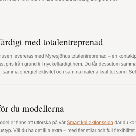
ärdigt med totalentreprenad
usen levereras med Myresjöhus totalentreprenad – en kontakt
ast pris från grund till nyckelfärdigt hem. Du får dessutom samm
n, samma energieffektivitet och samma materialkvalitet som i Sel
för du modellerna
deller finns att utforska på vår
Smart-kollektionssida
där du kan 
styp. Vill du ha det lilla extra – med fler stilar och full flexibilitet 