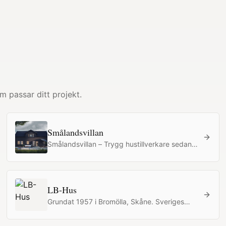
m passar ditt projekt.
Smålandsvillan
Smålandsvillan – Trygg hustillverkare sedan
1997 med mycket hus för pengarna. Del av
OBOS med totalentreprenad och fast pris.
LB-Hus
Grundat 1957 i Bromölla, Skåne. Sveriges
pionjär inom totalentreprenad och
prefabricerade trähus. Mer än 47 000