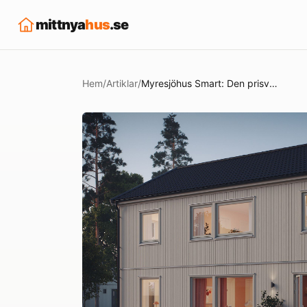
mittnya
hus
.se
Hem
/
Artiklar
/
Myresjöhus Smart: Den prisvärda vägen till ett arkitektritat hem