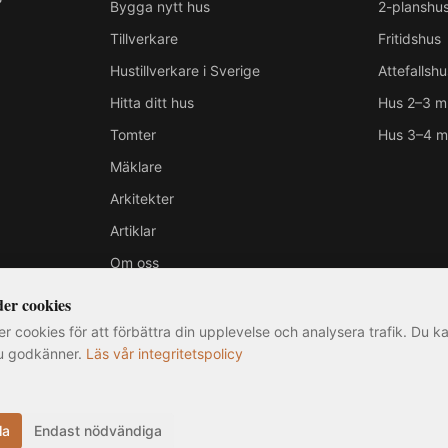
Bygga nytt hus
2-planshu
Tillverkare
Fritidshus
Hustillverkare i Sverige
Attefallshu
Hitta ditt hus
Hus 2–3 m
Tomter
Hus 3–4 m
Mäklare
Arkitekter
Artiklar
Om oss
er cookies
r cookies för att förbättra din upplevelse och analysera trafik. Du ka
u godkänner.
Läs vår integritetspolicy
illhör respektive ägare. MittNyaHus.se är en oberoende jämförelsetjänst utan of
ån faktiska produkter. Informationen på webbplatsen är sammanställd från offentlig
©
2026
MittNyaHus.se — Alla rättigheter förbehållna
|
Integritetspolicy
la
Endast nödvändiga