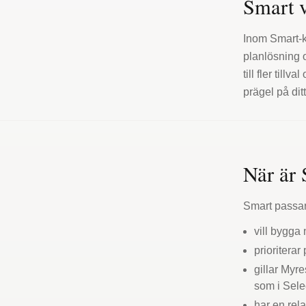
Smart 
Inom Smart-k
planlösning o
till fler til
prägel på dit
När är 
Smart passar
vill bygga 
prioriterar
gillar Myr
som i Sele
har en rel