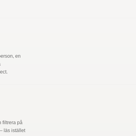
person, en
a
ect.
filtrera på
– läs istället