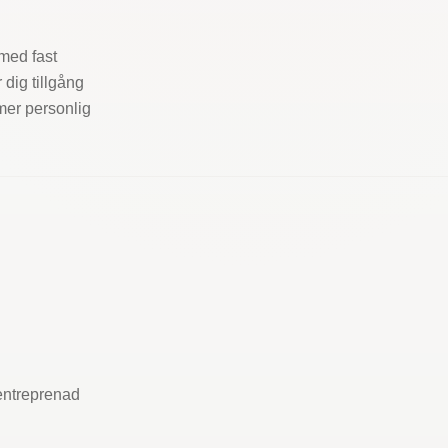
med fast
 dig tillgång
 mer personlig
lentreprenad