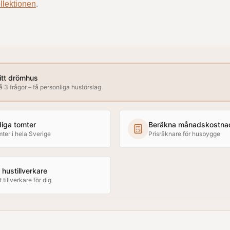
llektionen
.
ditt drömhus
 3 frågor – få personliga husförslag
diga tomter
Beräkna månadskostna
mter i hela Sverige
Prisräknare för husbygge
hustillverkare
t tillverkare för dig