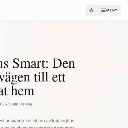
MENY
Toggle theme
us Smart: Den
ägen till ett
tat hem
2026
·
5 min läsning
t prisvärda kollektion av kataloghus.