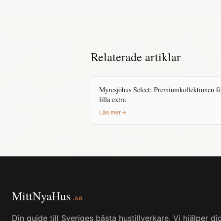
Årets Nollfelsaktör 2019, 2021, 2023 och
2024.
Relaterade artiklar
Myresjöhus Select: Premiumkollektionen fö
lilla extra
Läs mer
MittNyaHus
.se
Din guide till Sveriges bästa hustillverkare. Vi hjälper di