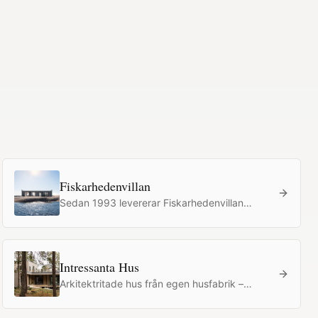
Fiskarhedenvillan
Sedan 1993 levererar Fiskarhedenvillan
skräddarsydda lösvirkeshus till kunder i
Sverige, Norge och på Åland. Hus byggs
bräda för bräda på plats – inte i fabrik – med
stark hantverkstradition.
Intressanta Hus
Arkitektritade hus från egen husfabrik –
ovanliga hus till vanliga priser.