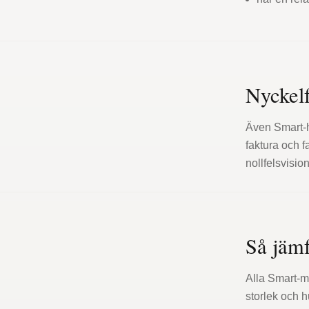
Nyckelf
Även Smart-h
faktura och f
nollfelsvisio
Så jäm
Alla Smart-mo
storlek och hu