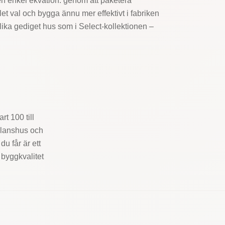
n enkel ekvation: genom att paketera
et val och bygga ännu mer effektivt i fabriken
lika gediget hus som i Select-kollektionen –
t 100 till
planshus och
u får är ett
byggkvalitet